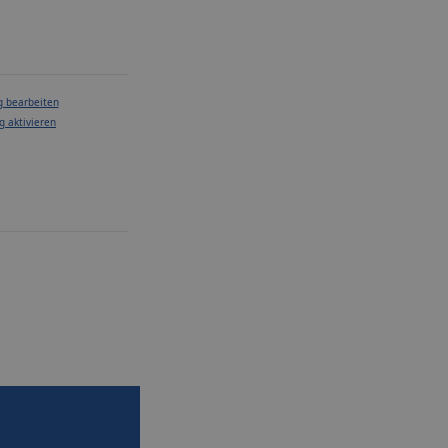
g bearbeiten
g aktivieren