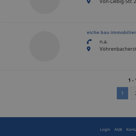
Von-Liebig-Str.
eiche bau immobilie
n.a.
Vöhrenbacherstr
1 -
1
Login
AGB
Kont