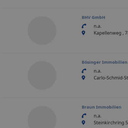
BHV GmbH
n.a.
Kapellenweg , 
Bösinger Immobilie
n.a.
Carlo-Schmid-St
Braun Immobilien
n.a.
Steinkirchring 