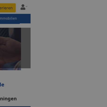
erieren
immobilien
de
nningen