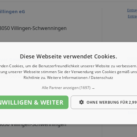
Eintra
illingen eG
Eintra
78050 Villingen-Schwenningen
Diese Webseite verwendet Cookies.
Eintra
eyer GmbH Co. KG
Eintra
nden Cookies, um die Benutzerfreundlichkeit unserer Website zu verbessern.
zung unserer Webseite stimmen Sie der Verwendung von Cookies gemäß uns
78166 Donaueschingen
Richtlinie zu.
Weitere Informationen / Datenschutz
Alle Partner anzeigen
(1697) →
NWILLIGEN & WEITER
OHNE WERBUNG FÜR 2,99
Eintra
bilienbüro
Eintra
78050 Villingen-Schwenningen