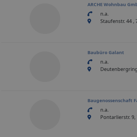
ARCHE Wohnbau Gm
n.a.
Staufenstr. 44 
Baubüro Galant
n.a.
Deutenbergring
Baugenossenschaft F
n.a.
Pontarlierstr. 