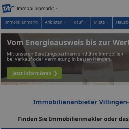
Immobilienmarkt
Immobilienmarkt
Anbieten
Kauf
Miete
Hausb
Vom Energieausweis bis zur Wer
Mit unseren Beratungspartnern sind Ihre Immobilien
bei Verkauf oder Vermietung in besten Händen.
Jetzt informieren
❯
Immobilienanbieter Villinge
Finden Sie Immobilienmakler oder da