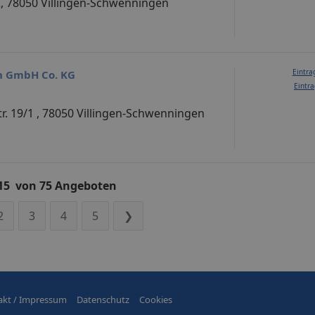
 2, 78050 Villingen-Schwenningen
Eintra
n GmbH Co. KG
Eintra
. 19/1 , 78050 Villingen-Schwenningen
 15 von 75 Angeboten
2
3
4
5
❯
akt / Impressum
Datenschutz
Cookies