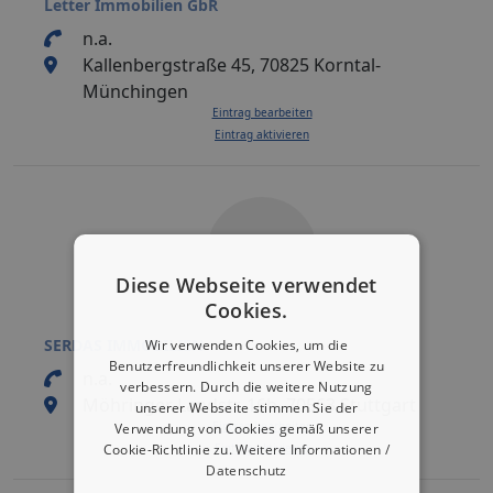
Letter Immobilien GbR
n.a.
Kallenbergstraße 45, 70825 Korntal-
Münchingen
Eintrag bearbeiten
Eintrag aktivieren
Diese Webseite verwendet
Cookies.
SERDAS IMMOBILIEN
Wir verwenden Cookies, um die
Benutzerfreundlichkeit unserer Website zu
n.a.
verbessern. Durch die weitere Nutzung
Möhringer Landstr. 16b, 70563 Stuttgart
unserer Webseite stimmen Sie der
Eintrag bearbeiten
Verwendung von Cookies gemäß unserer
Eintrag aktivieren
Cookie-Richtlinie zu.
Weitere Informationen /
Datenschutz