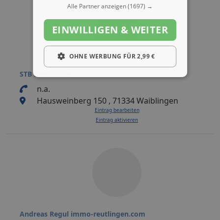
Alle Partner anzeigen
(1697) →
EINWILLIGEN & WEITER
OHNE WERBUNG FÜR 2,99 €
STB Immobilien
n.a.
Hausweinberg 150 , 71334 Waiblingen
Eintrag bearbeiten
Eintrag aktivieren
Andreas Regul immo-reutlingen.com