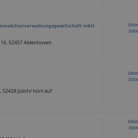
Eintra
mmobilienverwaltungsgesellschaft mbH
Eintra
 16, 52457 Aldenhoven
Eintra
Eintra
, 52428 Jülich/ hört auf
Eintra
Eintra