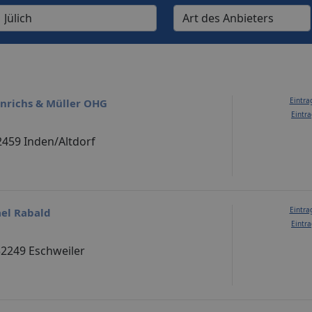
Eintra
inrichs & Müller OHG
Eintra
52459 Inden/Altdorf
Eintra
el Rabald
Eintra
 52249 Eschweiler