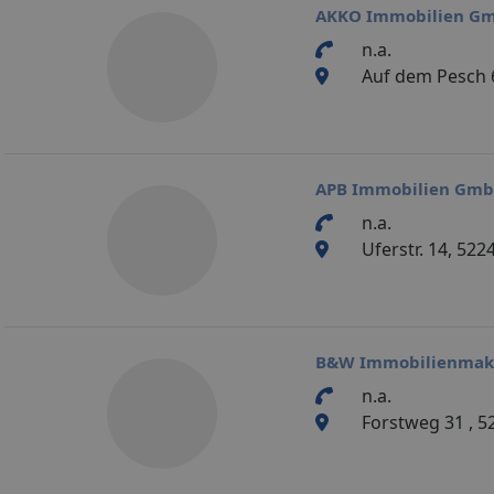
AKKO Immobilien G
n.a.
Auf dem Pesch 
APB Immobilien Gm
n.a.
Uferstr. 14, 522
B&W Immobilienmak
n.a.
Forstweg 31 , 5