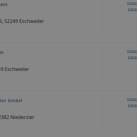
Eintra
mbH
Eintra
6, 52249 Eschweiler
Eintra
bH
Eintra
49 Eschweiler
Eintra
ler GmbH
Eintra
2382 Niederzier