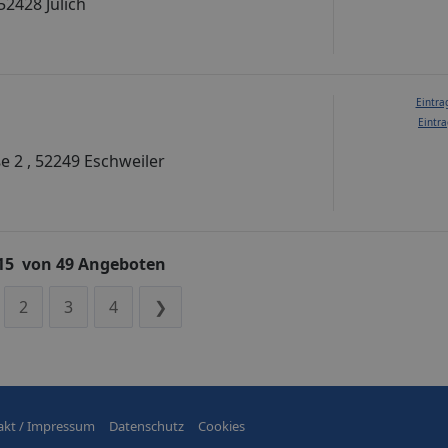
52428 Jülich
Eintra
Eintra
e 2 , 52249 Eschweiler
 15 von 49 Angeboten
2
3
4
❯
akt / Impressum
Datenschutz
Cookies