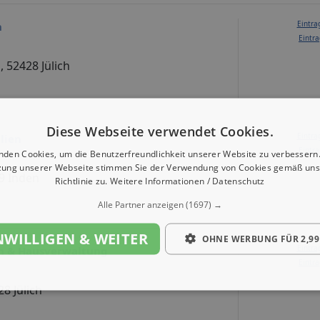
Eintra
n
Eintra
, 52428 Jülich
Diese Webseite verwendet Cookies.
Eintra
lien
Eintra
nden Cookies, um die Benutzerfreundlichkeit unserer Website zu verbessern.
zung unserer Webseite stimmen Sie der Verwendung von Cookies gemäß uns
59 Inden
Richtlinie zu.
Weitere Informationen / Datenschutz
Alle Partner anzeigen
(1697) →
NWILLIGEN & WEITER
OHNE WERBUNG FÜR 2,99
Eintra
n & Hausverwaltung
Eintra
28 Jülich