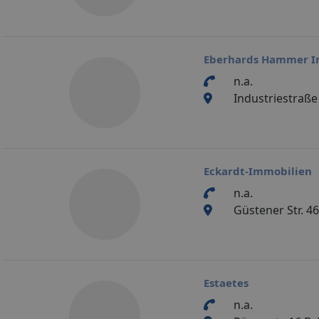
Eberhards Hammer I
n.a.
Industriestraße
Eckardt-Immobilien
n.a.
Güstener Str. 46
Estaetes
n.a.