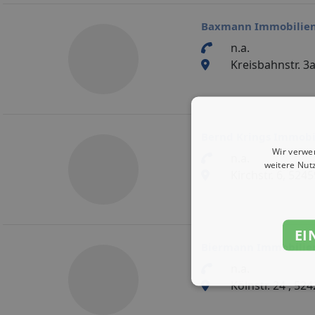
Baxmann Immobilie
n.a.
Kreisbahnstr. 3a
Bernd Krings Immobi
Wir verwe
n.a.
weitere Nut
Kirchstr. 6, 524
EI
Biermann Immobilie
n.a.
Kölnstr. 24 , 524