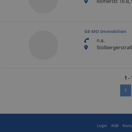
Römerstr. 16 B, 
GE-MO Immobilien
n.a.
Stolbergerstraß
1 -
1
Login
AGB
Kont