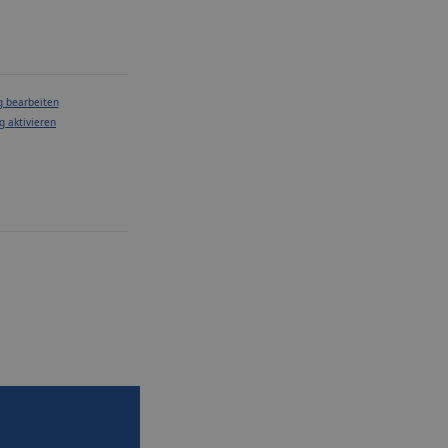
g bearbeiten
g aktivieren