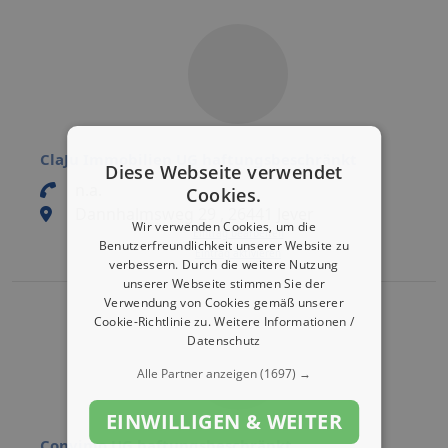
ClaJu Immobilien UG haftungsbeschränkt
Diese Webseite verwendet
n.a.
Cookies.
Dannhalmsweg 29 , 26441 Jever
Wir verwenden Cookies, um die
Eintrag bearbeiten
Benutzerfreundlichkeit unserer Website zu
Eintrag aktivieren
verbessern. Durch die weitere Nutzung
unserer Webseite stimmen Sie der
Verwendung von Cookies gemäß unserer
Cookie-Richtlinie zu.
Weitere Informationen /
Datenschutz
Alle Partner anzeigen
(1697) →
EINWILLIGEN & WEITER
Convimo UG haftungsbeschränkt