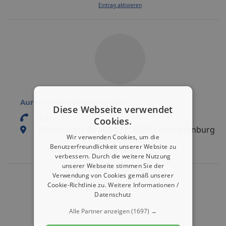
Eintrag aktivieren
Aurelion & Company GmbH
Diese Webseite verwendet
n.a.
Cookies.
Würzburger Straße 172 , 63743 Aschaffenburg
Wir verwenden Cookies, um die
Eintrag bearbeiten
Benutzerfreundlichkeit unserer Website zu
Eintrag aktivieren
verbessern. Durch die weitere Nutzung
unserer Webseite stimmen Sie der
Verwendung von Cookies gemäß unserer
Cookie-Richtlinie zu.
Weitere Informationen /
Datenschutz
Alle Partner anzeigen
(1697) →