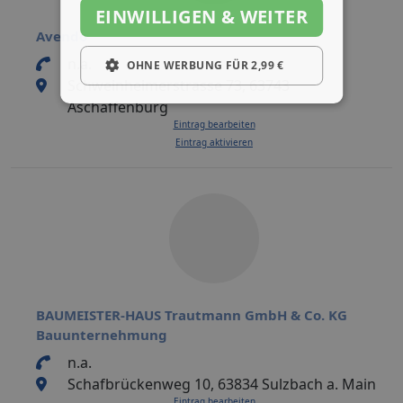
EINWILLIGEN & WEITER
Avendo
n.a.
OHNE WERBUNG FÜR 2,99 €
Schweinheimerstrasse 73, 63743
Aschaffenburg
Eintrag bearbeiten
Eintrag aktivieren
BAUMEISTER-HAUS Trautmann GmbH & Co. KG
Bauunternehmung
n.a.
Schafbrückenweg 10, 63834 Sulzbach a. Main
Eintrag bearbeiten