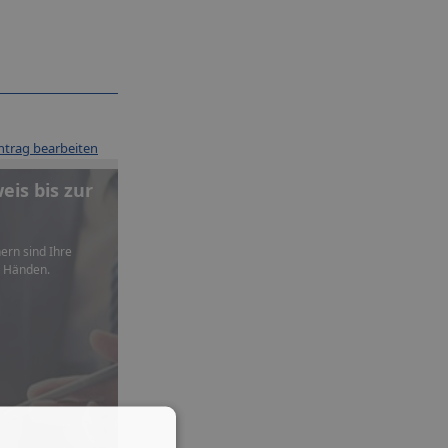
ntrag bearbeiten
is bis zur
ern sind Ihre
n Händen.