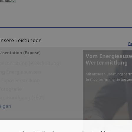
ntributors
nsere Leistungen
Ei
äsentation (Exposè)
Vom Energieauswe
Wertermittlung
eisberatung (Preisfindung)
ng Energieausweis
Mit unseren Beratungspartn
Immobilien immer in beste
es Exposéerstellung
fotografie
Foto-Rundgang (360°)
eigen