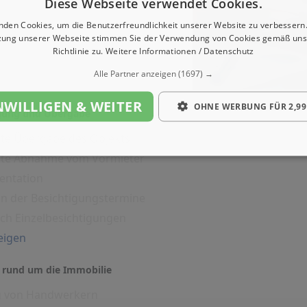
Diese Webseite verwendet Cookies.
nden Cookies, um die Benutzerfreundlichkeit unserer Website zu verbessern.
zung unserer Webseite stimmen Sie der Verwendung von Cookies gemäß uns
Richtlinie zu.
Weitere Informationen / Datenschutz
Alle Partner anzeigen
(1697) →
NWILLIGEN & WEITER
OHNE WERBUNG FÜR 2,99
igung und Übergabe
rte Übergabe des Objekts
erte Abnahme vom Vormieter
entation
on der Besichtigungstermine
ich Einzelbesichtigungen
eigen
 rund um die Immobilie
g von Handwerkern