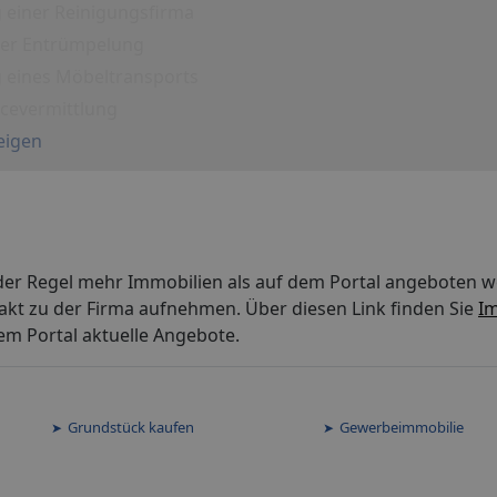
 einer Reinigungsfirma
iner Entrümpelung
g eines Möbeltransports
icevermittlung
eigen
der Regel mehr Immobilien als auf dem Portal angeboten w
akt zu der Firma aufnehmen. Über diesen Link finden Sie
Im
em Portal aktuelle Angebote.
Grundstück kaufen
Gewerbeimmobilie