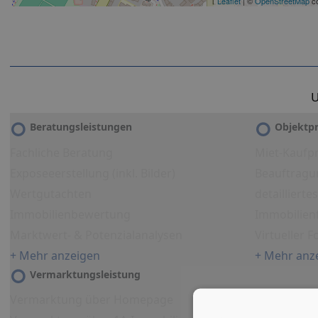
Leaflet
| ©
OpenStreetMap
co
U
Beratungsleistungen
Objektpr
Fachliche Beratung
Miet-Kaufpr
Exposeeerstellung (inkl. Bilder)
Beauftragu
Wertgutachten
detailliert
Immobilienbewertung
Immobilien
Marktwert- & Potenzialanalysen
Virtueller 
+ Mehr anzeigen
+ Mehr anz
Vermarktungsleistung
Vermarktung über Homepage