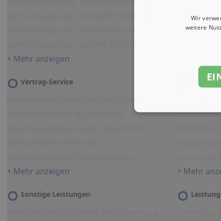
Vermarktung über 1A-Immobilienmarkt
Vermarktung über ImmoWelt /ImmoNet
Wir verwe
weitere Nut
Vermarktung über Immobilienscout
Vermarktung über weitere Portale
+ Mehr anzeigen
EI
Vertrag-Service
Besicht
Kontaktvermittlung zum Rechtsanwalt
Protokollie
Kontaktvermittlung zum Notar
Protokolli
Ausarbeitung Kauf- bzw. Mietvertrag
Fotodokum
Mietausfallversicherung
Koordinati
Unterstützung bei Finanzierungen
Ausschließl
+ Mehr anzeigen
+ Mehr anz
Sonstige Leistungen
Leistung
Vermakelung auch ohne Exklusivvertrag
Vermittlun