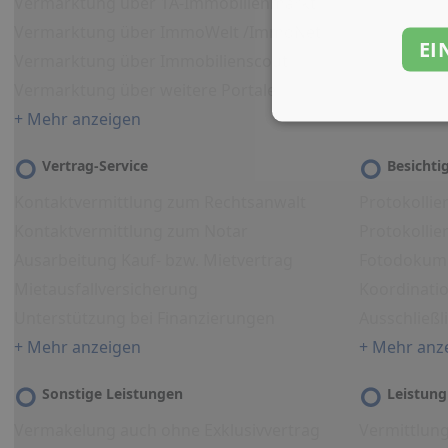
Vermarktung über 1A-Immobilienmarkt
Vermarktung über ImmoWelt /ImmoNet
EI
Vermarktung über Immobilienscout
Vermarktung über weitere Portale
+ Mehr anzeigen
Vertrag-Service
Besicht
Kontaktvermittlung zum Rechtsanwalt
Protokollie
Kontaktvermittlung zum Notar
Protokolli
Ausarbeitung Kauf- bzw. Mietvertrag
Fotodokum
Mietausfallversicherung
Koordinati
Unterstützung bei Finanzierungen
Ausschließl
+ Mehr anzeigen
+ Mehr anz
Sonstige Leistungen
Leistung
Vermakelung auch ohne Exklusivvertrag
Vermittlun