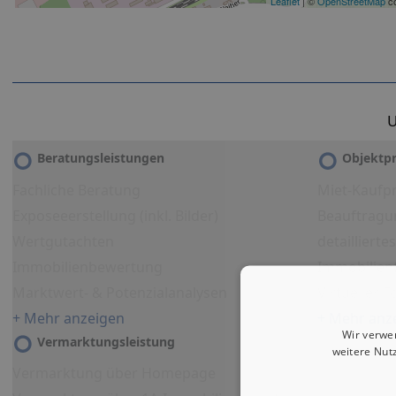
Leaflet
| ©
OpenStreetMap
co
U
Beratungsleistungen
Objektpr
Fachliche Beratung
Miet-Kaufpr
Exposeeerstellung (inkl. Bilder)
Beauftragu
Wertgutachten
detailliert
Immobilienbewertung
Immobilien
Marktwert- & Potenzialanalysen
Virtueller 
+ Mehr anzeigen
+ Mehr anz
Wir verwe
Vermarktungsleistung
weitere Nut
Vermarktung über Homepage