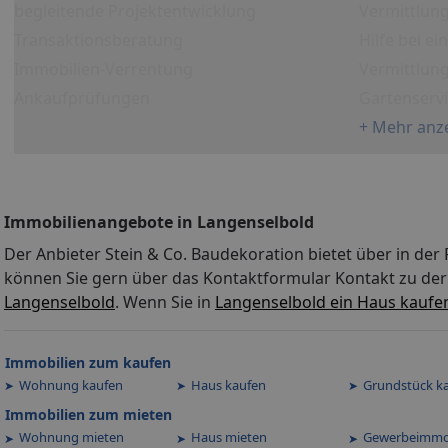
begleitende Projektentwicklung
Vermittlung
Transaktionsberatung
Hilfe bei e
Immobilien-Verrentung
Vermittlun
Ankaufprüfungen
Gartenserv
+ Mehr anz
Immobilienangebote in Langenselbold
Der Anbieter Stein & Co. Baudekoration bietet über in de
können Sie gern über das Kontaktformular Kontakt zu der
Langenselbold
. Wenn Sie in
Langenselbold ein Haus kaufe
Immobilien zum kaufen
Wohnung kaufen
Haus kaufen
Grundstück k
Immobilien zum mieten
Wohnung mieten
Haus mieten
Gewerbeimmo