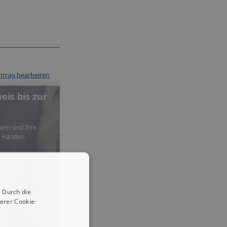
ntrag bearbeiten
is bis zur
ern sind Ihre
n Händen.
 Durch die
erer Cookie-