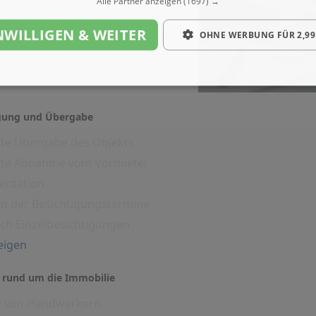
Alle Partner anzeigen
(1697) →
NWILLIGEN & WEITER
OHNE WERBUNG FÜR 2,99
igung und Übergabe
rte Übergabe des Objekts
erte Abnahme vom Vormieter
entation
on der Besichtigungstermine
ich Einzelbesichtigungen
eigen
 rund um die Immobilie
g von Handwerkern