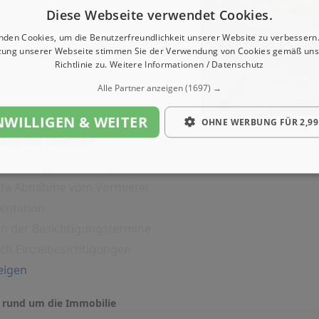
Diese Webseite verwendet Cookies.
nden Cookies, um die Benutzerfreundlichkeit unserer Website zu verbessern.
zung unserer Webseite stimmen Sie der Verwendung von Cookies gemäß uns
Richtlinie zu.
Weitere Informationen / Datenschutz
Alle Partner anzeigen
(1697) →
NWILLIGEN & WEITER
OHNE WERBUNG FÜR 2,99
igung und Übergabe
rte Übergabe des Objekts
erte Abnahme vom Vormieter
entation
on der Besichtigungstermine
ich Einzelbesichtigungen
eigen
 rund um die Immobilie