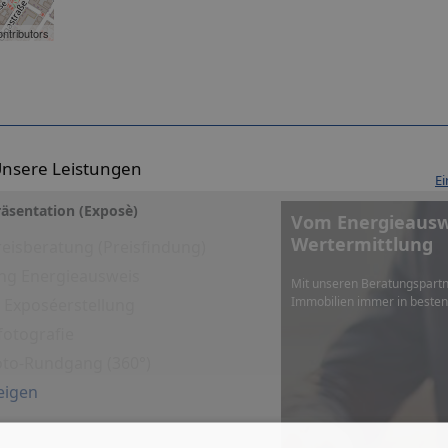
ntributors
nsere Leistungen
Ei
äsentation (Exposè)
Vom Energieauswe
Wertermittlung
eisberatung (Preisfindung)
ng Energieausweis
Mit unseren Beratungspartn
Immobilien immer in beste
es Exposéerstellung
fotografie
Foto-Rundgang (360°)
eigen