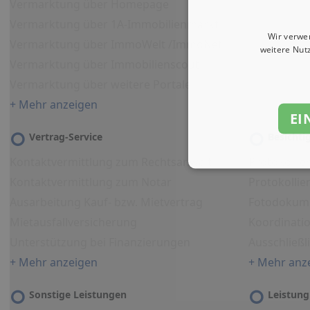
Vermarktung über Homepage
Vermarktung über 1A-Immobilienmarkt
Wir verwe
Vermarktung über ImmoWelt /ImmoNet
weitere Nut
Vermarktung über Immobilienscout
Vermarktung über weitere Portale
+ Mehr anzeigen
EI
Vertrag-Service
Besicht
Kontaktvermittlung zum Rechtsanwalt
Protokollie
Kontaktvermittlung zum Notar
Protokolli
Ausarbeitung Kauf- bzw. Mietvertrag
Fotodokum
Mietausfallversicherung
Koordinati
Unterstützung bei Finanzierungen
Ausschließl
+ Mehr anzeigen
+ Mehr anz
Sonstige Leistungen
Leistung