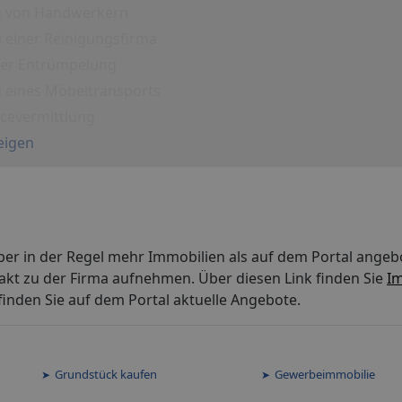
g von Handwerkern
 einer Reinigungsfirma
iner Entrümpelung
g eines Möbeltransports
icevermittlung
eigen
ber in der Regel mehr Immobilien als auf dem Portal angeb
akt zu der Firma aufnehmen. Über diesen Link finden Sie
Im
inden Sie auf dem Portal aktuelle Angebote.
Grundstück kaufen
Gewerbeimmobilie