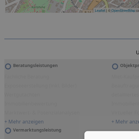
Leaflet
| ©
OpenStreetMap
co
U
Beratungsleistungen
Objektpr
Fachliche Beratung
Miet-Kaufpr
Exposeeerstellung (inkl. Bilder)
Beauftragu
Wertgutachten
detailliert
Immobilienbewertung
Immobilien
Marktwert- & Potenzialanalysen
Virtueller 
+ Mehr anzeigen
+ Mehr anz
Vermarktungsleistung