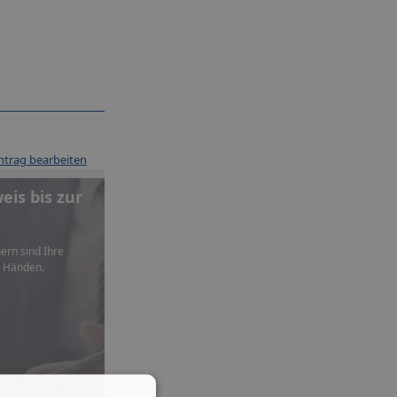
ntrag bearbeiten
is bis zur
ern sind Ihre
n Händen.