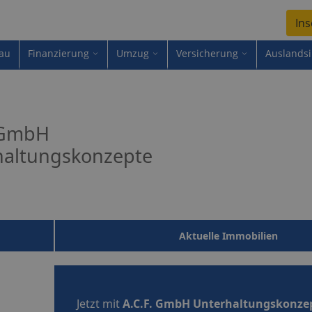
Ins
au
Finanzierung
Umzug
Versicherung
Auslands
. GmbH
haltungskonzepte
Aktuelle Immobilien
Jetzt mit
A.C.F. GmbH Unterhaltungskonze