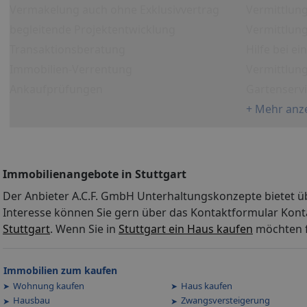
Vermakelung auch ohne Exklusivvertrag
Vermittlun
begleitende Projektentwicklung
Vermittlung
Transaktionsberatung
Hilfe bei e
Immobilien-Verrentung
Vermittlun
Ankaufprüfungen
Gartenserv
+ Mehr anz
Immobilienangebote in Stuttgart
Der Anbieter A.C.F. GmbH Unterhaltungskonzepte bietet ü
Interesse können Sie gern über das Kontaktformular Kont
Stuttgart
. Wenn Sie in
Stuttgart ein Haus kaufen
möchten f
Immobilien zum kaufen
Wohnung kaufen
Haus kaufen
Hausbau
Zwangsversteigerung