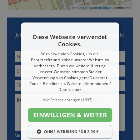
Leaflet
| ©
OpenStreetMap
contributors
Jetzt mit
Aareon Deutschland GmbH
Kontakt
Diese Webseite verwendet
aufnehmen
Cookies.
Wir verwenden Cookies, um die
Benutzerfreundlichkeit unserer Website zu
verbessern. Durch die weitere Nutzung
unserer Webseite stimmen Sie der
Verwendung von Cookies gemäß unserer
Cookie-Richtlinie zu.
Weitere Informationen /
Datenschutz
Ihre Nachricht:*
Alle Partner anzeigen
(1697) →
EINWILLIGEN & WEITER
OHNE WERBUNG FÜR 2,99 €
Mit dem Absenden werden die
Datenschutzrichtlinien