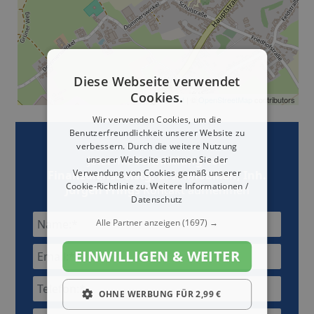
Diese Webseite verwendet
Cookies.
Leaflet
| ©
OpenStreetMap
contributors
Wir verwenden Cookies, um die
Benutzerfreundlichkeit unserer Website zu
verbessern. Durch die weitere Nutzung
Jetzt mit
Vermittlung von
unserer Webseite stimmen Sie der
Verwendung von Cookies gemäß unserer
Finanzdienstleistg. u. Immobilien, Inh.
Cookie-Richtlinie zu.
Weitere Informationen /
Jürgen Frings
Kontakt aufnehmen
Datenschutz
Alle Partner anzeigen
(1697) →
EINWILLIGEN & WEITER
OHNE WERBUNG FÜR 2,99 €