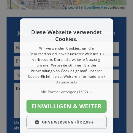
Leaflet
| ©
OpenStreetMap
contributors
Diese Webseite verwendet
Jetzt mit
FinEST GmbH
Kontakt aufnehmen
Cookies.
Wir verwenden Cookies, um die
Benutzerfreundlichkeit unserer Website zu
verbessern. Durch die weitere Nutzung
unserer Webseite stimmen Sie der
Verwendung von Cookies gemäß unserer
Cookie-Richtlinie zu.
Weitere Informationen /
Datenschutz
Ihre Nachricht:*
Alle Partner anzeigen
(1697) →
EINWILLIGEN & WEITER
OHNE WERBUNG FÜR 2,99 €
Mit dem Absenden werden die
Datenschutzrichtlinien
akzeptiert.