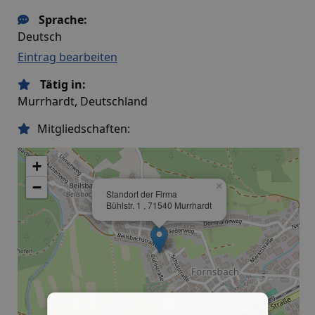
Sprache:
Deutsch
Eintrag bearbeiten
Tätig in:
Murrhardt, Deutschland
Mitgliedschaften:
+
−
×
Standort der Firma
Bühlstr. 1 , 71540 Murrhardt