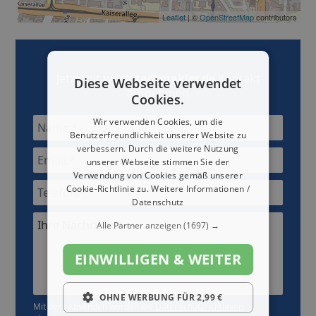
Leaflet
| ©
OpenStreetMap
contributors
Jetzt mit
weststadtmakler.de
Kontakt
Diese Webseite verwendet
aufnehmen
Cookies.
Wir verwenden Cookies, um die
Benutzerfreundlichkeit unserer Website zu
verbessern. Durch die weitere Nutzung
unserer Webseite stimmen Sie der
Verwendung von Cookies gemäß unserer
Cookie-Richtlinie zu.
Weitere Informationen /
Datenschutz
Ihre Nachricht:*
Alle Partner anzeigen
(1697) →
EINWILLIGEN & WEITER
OHNE WERBUNG FÜR 2,99 €
Mit dem Absenden werden die
Datenschutzrichtlinien