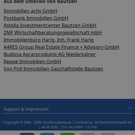
aus dem Umkreis von Bautzen
Immobilien activ GmbH
Postbank Immobilien GmbH
Astella Investmentcenter Bautzen GmbH
ZMF Wirtschaftberatungsgesellschaft mbH
Immobilienbüro Harig, Inh. Frank Harig
A4RES Group Real Estate Finance + Advisory GmbH
Budissa Agrarprodukte AG Niederkalner
Reppe Immobilien GmbH
Von Poll Immobilien Geschäftstelle Bautzen
Support & Impressum
Copyright © 2000 - 2026 1A-Infosysteme.de | Content by: 1A-Immobilienmarkt.de
| 06.08.2026
| CFo: No|PATH ( 0.318)