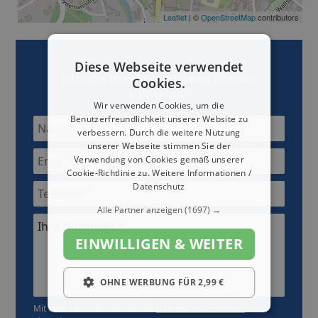
Leaflet
| ©
OpenStreetMap
contributors
Diese Webseite verwendet
Jetzt mit
Hornig Auktionen
Kontakt
Cookies.
aufnehmen
Wir verwenden Cookies, um die
Benutzerfreundlichkeit unserer Website zu
verbessern. Durch die weitere Nutzung
unserer Webseite stimmen Sie der
Verwendung von Cookies gemäß unserer
Cookie-Richtlinie zu.
Weitere Informationen /
Datenschutz
Alle Partner anzeigen
(1697) →
Ihre Nachricht:*
EINWILLIGEN & WEITER
OHNE WERBUNG FÜR 2,99 €
Mit dem Absenden werden die
Datenschutzrichtlinien