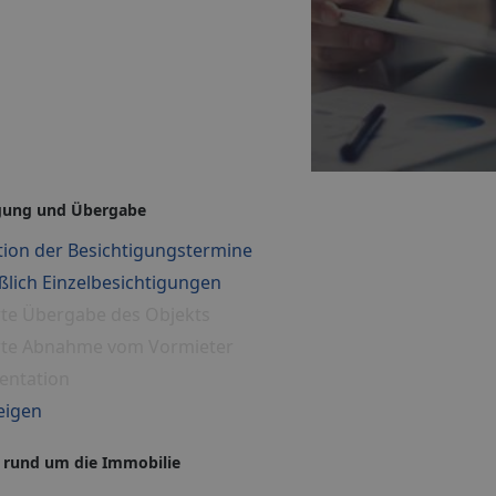
igung und Übergabe
ion der Besichtigungstermine
ßlich Einzelbesichtigungen
rte Übergabe des Objekts
erte Abnahme vom Vormieter
entation
eigen
 rund um die Immobilie