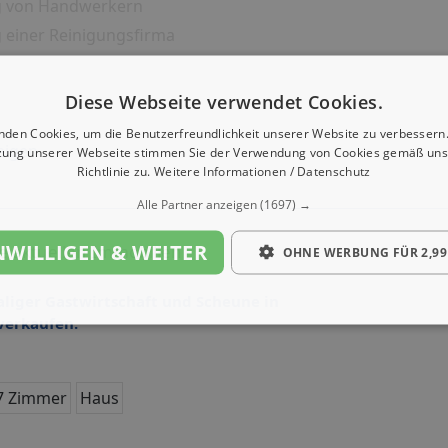
g von Handwerkern
 einer Reinigungsfirma
iner Entrümpelung
g eines Möbeltransports
Diese Webseite verwendet Cookies.
icevermittlung
nden Cookies, um die Benutzerfreundlichkeit unserer Website zu verbessern.
eigen
zung unserer Webseite stimmen Sie der Verwendung von Cookies gemäß uns
Richtlinie zu.
Weitere Informationen / Datenschutz
Alle Partner anzeigen
(1697) →
NWILLIGEN & WEITER
e aktuellen Immobilien
OHNE WERBUNG FÜR 2,99
iger Gastwirtschaft und Scheune in
 verkaufen.
7 Zimmer
Haus