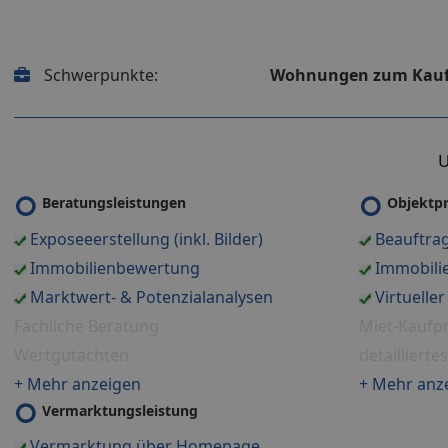
Schwerpunkte:
Wohnungen zum Kau
U
Beratungsleistungen
Objektpr
Exposeeerstellung (inkl. Bilder)
Beauftra
Immobilienbewertung
Immobilie
Marktwert- & Potenzialanalysen
Virtuelle
Fachliche Beratung
Miet-Kaufpr
Wertgutachten
detailliert
+ Mehr anzeigen
+ Mehr anz
Vermarktungsleistung
Vermarktung über Homepage