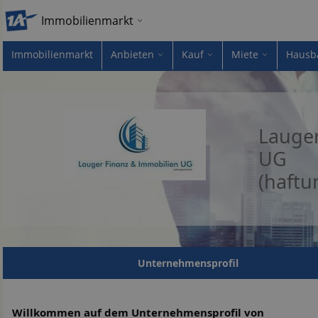
Immobilienmarkt
Immobilienmarkt
Anbieten
Kauf
Miete
Hausb
Lauger
UG
(haftu
Unternehmensprofil
Willkommen auf dem Unternehmensprofil von