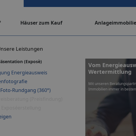
f
Häuser zum Kauf
Anlageimmobili
nsere Leistungen
äsentation (Exposè)
Vom Energieauswe
Wertermittlung
gung Energieausweis
nfotografie
Mit unseren Beratungspartn
Immobilien immer in beste
r Foto-Rundgang (360°)
eisberatung (Preisfindung)
es Exposéerstellung
eigen