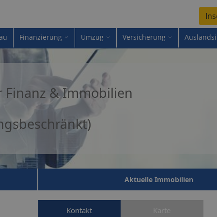
Ins
au
Finanzierung
Umzug
Versicherung
Auslands
 Finanz & Immobilien
ngsbeschränkt)
Aktuelle Immobilien
Kontakt
Karte