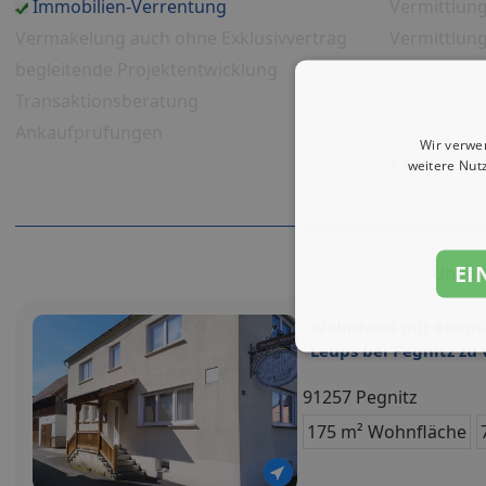
Immobilien-Verrentung
Vermittlun
Vermakelung auch ohne Exklusivvertrag
Vermittlung
begleitende Projektentwicklung
Hilfe bei e
Transaktionsberatung
Vermittlun
Ankaufprüfungen
Gartenserv
Wir verwe
+ Mehr anz
weitere Nut
EI
Unser
Wohnhaus mit ehemal
Leups bei Pegnitz zu
91257 Pegnitz
175 m² Wohnfläche