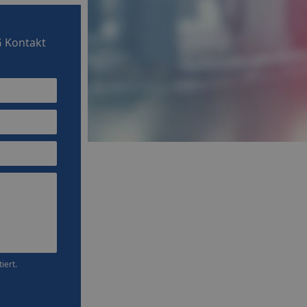
G
Kontakt
iert.