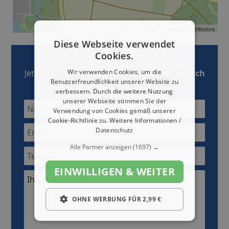
Leaflet
| ©
OpenStreetMap
contributors
Diese Webseite verwendet
Cookies.
Jetzt mit
Durlach Bauträger Joachim Durlach
Wir verwenden Cookies, um die
Benutzerfreundlichkeit unserer Website zu
Kontakt aufnehmen
verbessern. Durch die weitere Nutzung
unserer Webseite stimmen Sie der
Verwendung von Cookies gemäß unserer
Cookie-Richtlinie zu.
Weitere Informationen /
Datenschutz
Alle Partner anzeigen
(1697) →
EINWILLIGEN & WEITER
Ihre Nachricht:*
OHNE WERBUNG FÜR 2,99 €