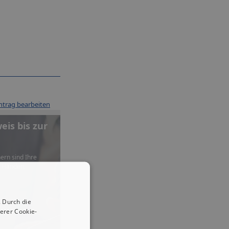
ntrag bearbeiten
is bis zur
ern sind Ihre
n Händen.
 Durch die
erer Cookie-