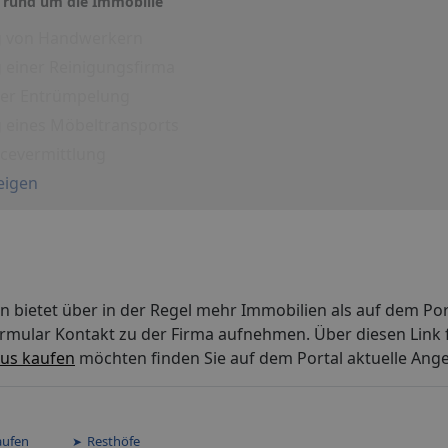
 rund um die Immobilie
g von Handwerkern
 einer Reinigungsfirma
iner Entrümpelung
g eines Möbeltransports
icevermittlung
eigen
bietet über in der Regel mehr Immobilien als auf dem Po
rmular Kontakt zu der Firma aufnehmen. Über diesen Link 
aus kaufen
möchten finden Sie auf dem Portal aktuelle Ang
aufen
Resthöfe