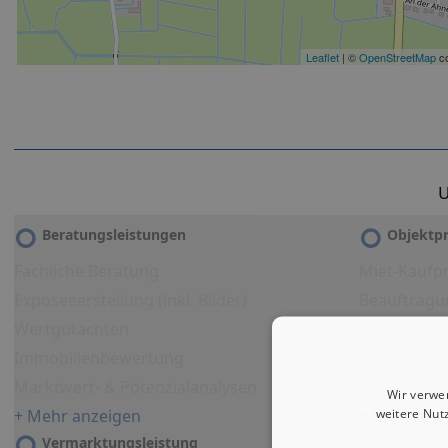
Leaflet
| ©
OpenStreetMap
co
U
Beratungsleistungen
Objektpr
Fachliche Beratung
Miet-Kaufpr
Exposeeerstellung (inkl. Bilder)
Beauftragu
Wertgutachten
detailliert
Immobilienbewertung
Immobilien
Marktwert- & Potenzialanalysen
Virtueller 
Wir verwe
weitere Nut
+ Mehr anzeigen
+ Mehr anz
Vermarktungsleistung