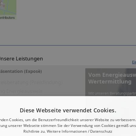
ntributors
nsere Leistungen
Ei
äsentation (Exposè)
Vom Energieauswe
Wertermittlung
eisberatung (Preisfindung)
ng Energieausweis
Mit unseren Beratungspartn
Immobilien immer in beste
es Exposéerstellung
fotografie
Diese Webseite verwendet Cookies.
Foto-Rundgang (360°)
nden Cookies, um die Benutzerfreundlichkeit unserer Website zu verbessern.
zung unserer Webseite stimmen Sie der Verwendung von Cookies gemäß uns
eigen
Richtlinie zu.
Weitere Informationen / Datenschutz