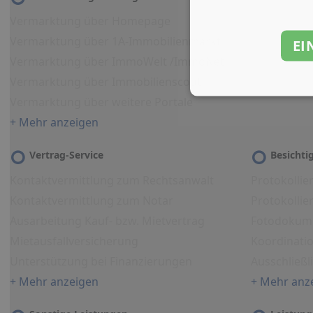
Vermarktung über Homepage
Vermarktung über 1A-Immobilienmarkt
EI
Vermarktung über ImmoWelt /ImmoNet
Vermarktung über Immobilienscout
Vermarktung über weitere Portale
+ Mehr anzeigen
Vertrag-Service
Besicht
Kontaktvermittlung zum Rechtsanwalt
Protokollie
Kontaktvermittlung zum Notar
Protokolli
Ausarbeitung Kauf- bzw. Mietvertrag
Fotodokum
Mietausfallversicherung
Koordinati
Unterstützung bei Finanzierungen
Ausschließl
+ Mehr anzeigen
+ Mehr anz