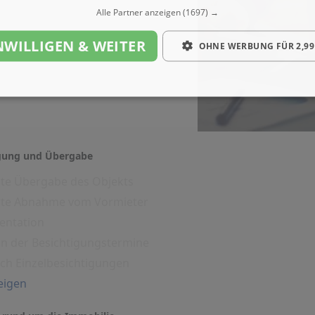
Alle Partner anzeigen
(1697) →
NWILLIGEN & WEITER
OHNE WERBUNG FÜR 2,99
igung und Übergabe
rte Übergabe des Objekts
erte Abnahme vom Vormieter
entation
on der Besichtigungstermine
ich Einzelbesichtigungen
eigen