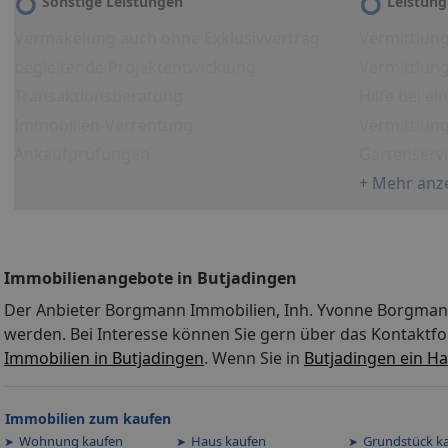
Sonstige Leistungen
Leistung
Vermakelung auch ohne Exklusivvertrag
Vermittlun
begleitende Projektentwicklung
Vermittlung
Transaktionsberatung
Hilfe bei e
Immobilien-Verrentung
Vermittlun
Ankaufprüfungen
Gartenserv
+ Mehr anz
Immobilienangebote in Butjadingen
Der Anbieter Borgmann Immobilien, Inh. Yvonne Borgmann 
werden. Bei Interesse können Sie gern über das Kontaktfo
Immobilien in Butjadingen
. Wenn Sie in
Butjadingen ein H
Immobilien zum kaufen
Wohnung kaufen
Haus kaufen
Grundstück k