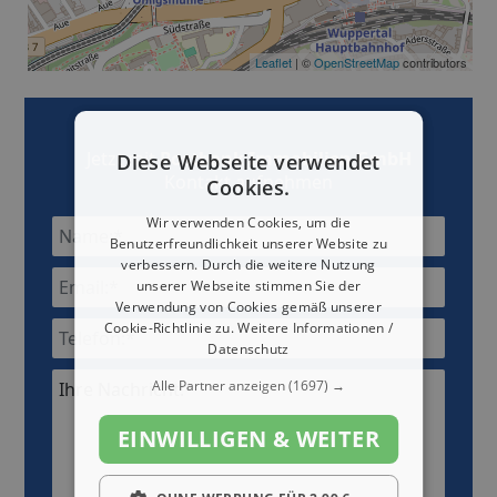
Leaflet
| ©
OpenStreetMap
contributors
Jetzt mit
Postbank Immobilien GmbH
Diese Webseite verwendet
Kontakt aufnehmen
Cookies.
Wir verwenden Cookies, um die
Benutzerfreundlichkeit unserer Website zu
verbessern. Durch die weitere Nutzung
unserer Webseite stimmen Sie der
Verwendung von Cookies gemäß unserer
Cookie-Richtlinie zu.
Weitere Informationen /
Datenschutz
Alle Partner anzeigen
(1697) →
Ihre Nachricht:*
EINWILLIGEN & WEITER