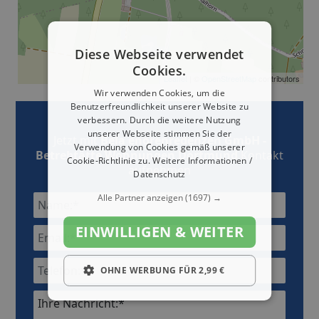
Diese Webseite verwendet
Cookies.
Leaflet
| ©
OpenStreetMap
contributors
Wir verwenden Cookies, um die
Benutzerfreundlichkeit unserer Website zu
verbessern. Durch die weitere Nutzung
unserer Webseite stimmen Sie der
Jetzt mit
Bela enorenredenzen GmbH -
Verwendung von Cookies gemäß unserer
Betrebtätte Wohnungen Dortmund
Kontakt
Cookie-Richtlinie zu.
Weitere Informationen /
aufnehmen
Datenschutz
Alle Partner anzeigen
(1697) →
EINWILLIGEN & WEITER
OHNE WERBUNG FÜR 2,99 €
Ihre Nachricht:*