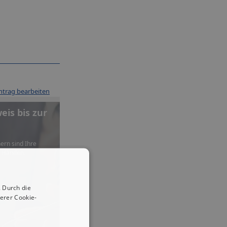
ntrag bearbeiten
is bis zur
ern sind Ihre
n Händen.
 Durch die
erer Cookie-