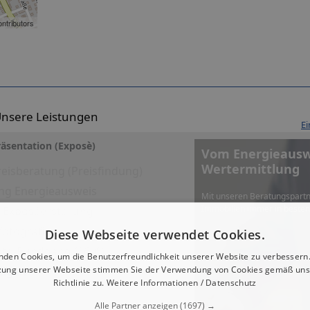
ntributors
nsere Leistungen
Ei
äsentation (Exposè)
Vom Energieauswe
Wertermittlung
eisberatung (Preisfindung)
ng Energieausweis
Mit unseren Beratungspartn
Immobilien immer in beste
es Exposéerstellung
fotografie
Diese Webseite verwendet Cookies.
Foto-Rundgang (360°)
nden Cookies, um die Benutzerfreundlichkeit unserer Website zu verbessern.
zung unserer Webseite stimmen Sie der Verwendung von Cookies gemäß uns
eigen
Richtlinie zu.
Weitere Informationen / Datenschutz
Alle Partner anzeigen
(1697) →