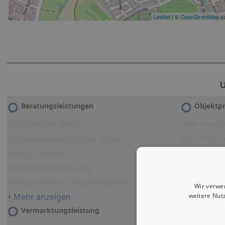
Leaflet
| ©
OpenStreetMap
co
U
Beratungsleistungen
Objektpr
Fachliche Beratung
Miet-Kaufpr
Exposeeerstellung (inkl. Bilder)
Beauftragu
Wertgutachten
detailliert
Immobilienbewertung
Immobilien
Marktwert- & Potenzialanalysen
Virtueller 
Wir verwe
weitere Nut
+ Mehr anzeigen
+ Mehr anz
Vermarktungsleistung