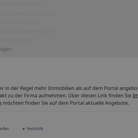
g von Handwerkern
 einer Reinigungsfirma
iner Entrümpelung
g eines Möbeltransports
icevermittlung
eigen
er in der Regel mehr Immobilien als auf dem Portal angebo
akt zu der Firma aufnehmen. Über diesen Link finden Sie
Im
n
möchten finden Sie auf dem Portal aktuelle Angebote.
aufen
Resthöfe