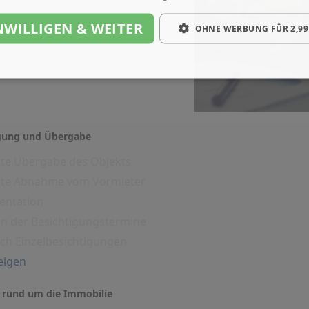
NWILLIGEN & WEITER
OHNE WERBUNG FÜR 2,99
igung und Übergabe
rte Übergabe des Objekts
erte Abnahme vom Vormieter
entation
on der Besichtigungstermine
ich Einzelbesichtigungen
eigen
 rund um die Immobilie