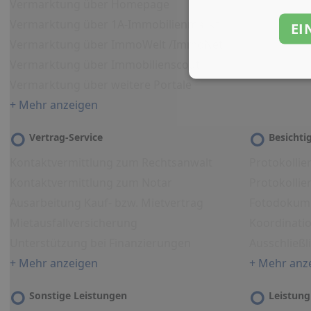
Vermarktung über Homepage
Vermarktung über 1A-Immobilienmarkt
EI
Vermarktung über ImmoWelt /ImmoNet
Vermarktung über Immobilienscout
Vermarktung über weitere Portale
+ Mehr anzeigen
Vertrag-Service
Besicht
Kontaktvermittlung zum Rechtsanwalt
Protokollie
Kontaktvermittlung zum Notar
Protokolli
Ausarbeitung Kauf- bzw. Mietvertrag
Fotodokum
Mietausfallversicherung
Koordinati
Unterstützung bei Finanzierungen
Ausschließl
+ Mehr anzeigen
+ Mehr anz
Sonstige Leistungen
Leistung