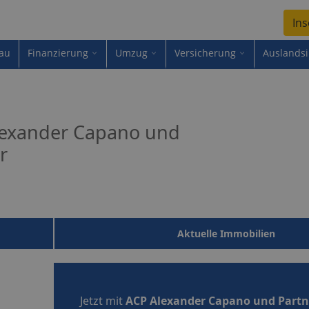
Ins
au
Finanzierung
Umzug
Versicherung
Auslands
lexander Capano und
r
Aktuelle Immobilien
Jetzt mit
ACP Alexander Capano und Partn