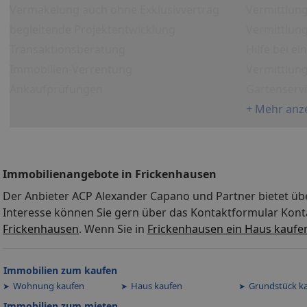
Vermakelung auch ohne Exklusivvertrag
Vermittlun
begleitende Projektentwicklung
Vermittlung
Transaktionsberatung
Hilfe bei e
Immobilien-Verrentung
Vermittlun
Ankaufprüfungen
Gartenserv
+ Mehr anz
Immobilienangebote in Frickenhausen
Der Anbieter ACP Alexander Capano und Partner bietet üb
Interesse können Sie gern über das Kontaktformular Kont
Frickenhausen
. Wenn Sie in
Frickenhausen ein Haus kaufe
Immobilien zum kaufen
Wohnung kaufen
Haus kaufen
Grundstück k
Immobilien zum mieten