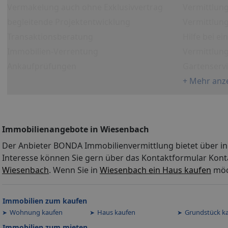
Vermakelung auch ohne Exklusivvertrag
Vermittlun
begleitende Projektentwicklung
Vermittlung
Transaktionsberatung
Hilfe bei e
Immobilien-Verrentung
Vermittlun
Ankaufprüfungen
Gartenserv
+ Mehr anz
Immobilienangebote in Wiesenbach
Der Anbieter BONDA Immobilienvermittlung bietet über in
Interesse können Sie gern über das Kontaktformular Kont
Wiesenbach
. Wenn Sie in
Wiesenbach ein Haus kaufen
möch
Immobilien zum kaufen
Wohnung kaufen
Haus kaufen
Grundstück k
Immobilien zum mieten