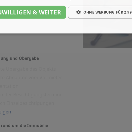
NWILLIGEN & WEITER
OHNE WERBUNG FÜR 2,99
igung und Übergabe
rte Übergabe des Objekts
erte Abnahme vom Vormieter
entation
on der Besichtigungstermine
ich Einzelbesichtigungen
eigen
 rund um die Immobilie