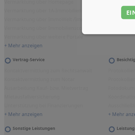
Vermarktung über Homepage
Vermarktung über 1A-Immobilienmarkt
EI
Vermarktung über ImmoWelt /ImmoNet
Vermarktung über Immobilienscout
Vermarktung über weitere Portale
+ Mehr anzeigen
Vertrag-Service
Besicht
Kontaktvermittlung zum Rechtsanwalt
Protokollie
Kontaktvermittlung zum Notar
Protokolli
Ausarbeitung Kauf- bzw. Mietvertrag
Fotodokum
Mietausfallversicherung
Koordinati
Unterstützung bei Finanzierungen
Ausschließl
+ Mehr anzeigen
+ Mehr anz
Sonstige Leistungen
Leistung