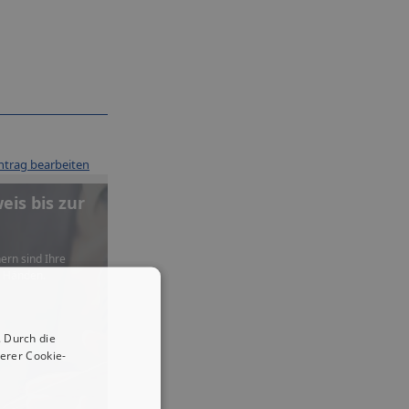
ntrag bearbeiten
is bis zur
ern sind Ihre
n Händen.
 Durch die
erer Cookie-