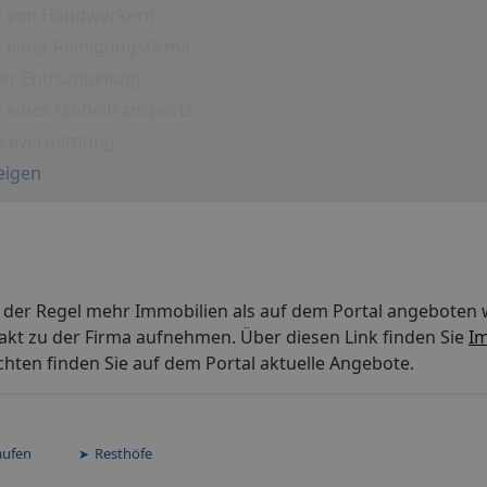
g von Handwerkern
 einer Reinigungsfirma
iner Entrümpelung
g eines Möbeltransports
icevermittlung
eigen
 der Regel mehr Immobilien als auf dem Portal angeboten 
akt zu der Firma aufnehmen. Über diesen Link finden Sie
Im
ten finden Sie auf dem Portal aktuelle Angebote.
aufen
Resthöfe