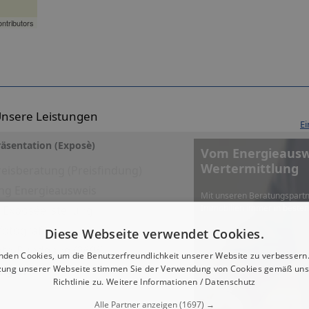
ntributors
nsere Leistungen
Ei
äsentation (Exposè)
Vom Energieauswe
Wertermittlung
eisberatung (Preisfindung)
ng Energieausweis
Mit unseren Beratungspartn
Immobilien immer in beste
es Exposéerstellung
fotografie
Diese Webseite verwendet Cookies.
Foto-Rundgang (360°)
nden Cookies, um die Benutzerfreundlichkeit unserer Website zu verbessern.
zung unserer Webseite stimmen Sie der Verwendung von Cookies gemäß uns
eigen
Richtlinie zu.
Weitere Informationen / Datenschutz
Alle Partner anzeigen
(1697) →