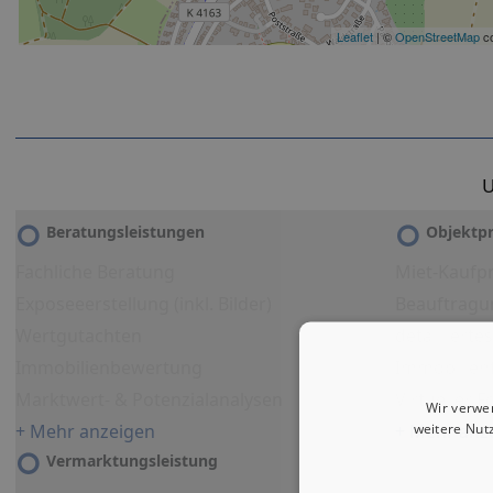
Leaflet
| ©
OpenStreetMap
co
U
Beratungsleistungen
Objektpr
Fachliche Beratung
Miet-Kaufpr
Exposeeerstellung (inkl. Bilder)
Beauftragu
Wertgutachten
detailliert
Immobilienbewertung
Immobilien
Marktwert- & Potenzialanalysen
Virtueller 
Wir verwe
weitere Nut
+ Mehr anzeigen
+ Mehr anz
Vermarktungsleistung