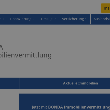
Ins
au
Finanzierung
Umzug
Versicherung
Auslands
A
ilienvermittlung
Aktuelle Immobilien
Jetzt mit
BONDA Immobilienvermittlun