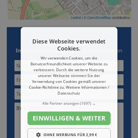
Leaflet
| ©
OpenStreetMap
contributors
Diese Webseite verwendet
Jetzt mit
Antje Strohe
Cookies.
Immobilienvermittlung
Kontakt aufnehmen
Wir verwenden Cookies, um die
Benutzerfreundlichkeit unserer Website zu
verbessern. Durch die weitere Nutzung
unserer Webseite stimmen Sie der
Verwendung von Cookies gemäß unserer
Cookie-Richtlinie zu.
Weitere Informationen /
Datenschutz
Alle Partner anzeigen
(1697) →
Ihre Nachricht:*
EINWILLIGEN & WEITER
OHNE WERBUNG FÜR 2,99 €