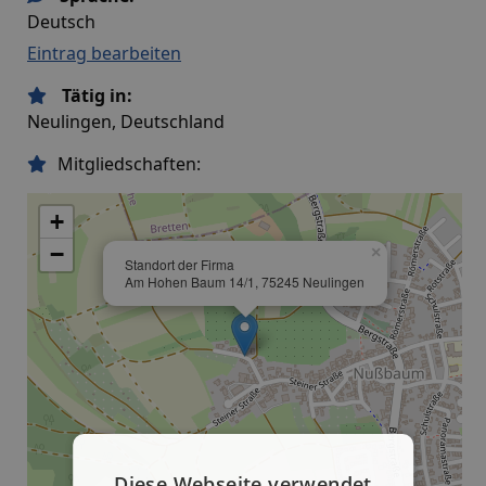
Deutsch
Eintrag bearbeiten
Tätig in:
Neulingen, Deutschland
Mitgliedschaften:
+
−
×
Standort der Firma
Am Hohen Baum 14/1, 75245 Neulingen
Diese Webseite verwendet