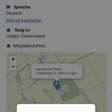
Sprache:
Deutsch
Eintrag bearbeiten
Tätig in:
Lingen, Deutschland
Mitgliedschaften:
+
−
×
Standort der Firma
Osterbergstr. 5 , 49811 Lingen