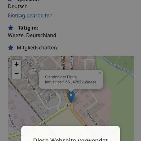
Deutsch
Eintrag bearbeiten
Tätig in:
Weeze, Deutschland
Mitgliedschaften:
+
−
×
Standort der Firma
Industriestr. 65 , 47652 Weeze
Diese Webseite verwendet