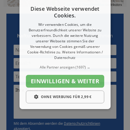
Leaflet
| ©
OpenStreetMap
contributors
Diese Webseite verwendet
Cookies.
Wir verwenden Cookies, um die
Jetzt mit
A+F Immobilien UG (
Benutzerfreundlichkeit unserer Website zu
haftungsbeschränkt )
Kontakt aufnehmen
verbessern. Durch die weitere Nutzung
unserer Webseite stimmen Sie der
Verwendung von Cookies gemäß unserer
Cookie-Richtlinie zu.
Weitere Informationen /
Datenschutz
Alle Partner anzeigen
(1697) →
EINWILLIGEN & WEITER
Ihre Nachricht:*
OHNE WERBUNG FÜR 2,99 €
Mit dem Absenden werden die
Datenschutzrichtlinien
akzeptiert.