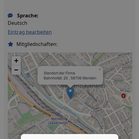
Sprache:
Deutsch
Eintrag bearbeiten
Mitgliedschaften:
+
−
×
Standort der Firma
Bahnhofstr. 20 , 58706 Menden