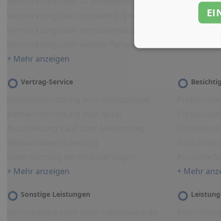
Vermarktung über 1A-Immobilienmarkt
EI
Vermarktung über ImmoWelt /ImmoNet
Vermarktung über Immobilienscout
Vermarktung über weitere Portale
+ Mehr anzeigen
Vertrag-Service
Besicht
Kontaktvermittlung zum Rechtsanwalt
Protokollie
Kontaktvermittlung zum Notar
Protokolli
Ausarbeitung Kauf- bzw. Mietvertrag
Fotodokum
Mietausfallversicherung
Koordinati
Unterstützung bei Finanzierungen
Ausschließl
+ Mehr anzeigen
+ Mehr anz
Sonstige Leistungen
Leistung
Vermakelung auch ohne Exklusivvertrag
Vermittlun