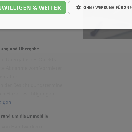
NWILLIGEN & WEITER
OHNE WERBUNG FÜR 2,99
igung und Übergabe
rte Übergabe des Objekts
erte Abnahme vom Vormieter
entation
on der Besichtigungstermine
ich Einzelbesichtigungen
eigen
 rund um die Immobilie
g von Handwerkern