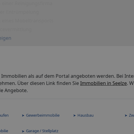
 einer Reinigungsfirma
iner Entrümpelung
g eines Möbeltransports
icevermittlung
eigen
 Immobilien als auf dem Portal angeboten werden. Bei Inte
ehmen. Über diesen Link finden Sie
Immobilien in Seelze
. W
le Angebote.
aufen
Gewerbeimmobilie
Hausbau
Zw
bilie
Garage / Stellplatz