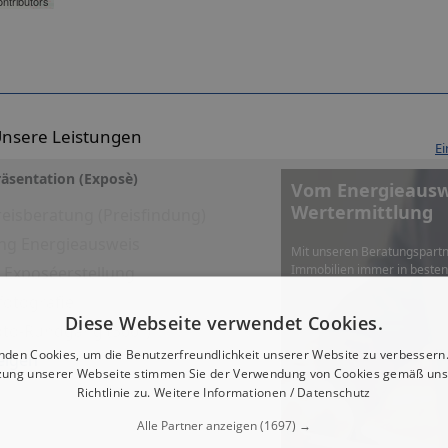
ntributors
nsere Leistungen
Ei
äsentation (Exposè)
Vom Energieauswe
Wertermittlung
eisberatung (Preisfindung)
ng Energieausweis
Mit unseren Beratungspartn
Immobilien immer in beste
es Exposéerstellung
fotografie
Diese Webseite verwendet Cookies.
Foto-Rundgang (360°)
nden Cookies, um die Benutzerfreundlichkeit unserer Website zu verbessern.
eigen
zung unserer Webseite stimmen Sie der Verwendung von Cookies gemäß uns
Richtlinie zu.
Weitere Informationen / Datenschutz
Alle Partner anzeigen
(1697) →