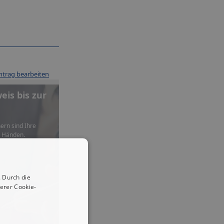
ntrag bearbeiten
is bis zur
ern sind Ihre
n Händen.
 Durch die
erer Cookie-