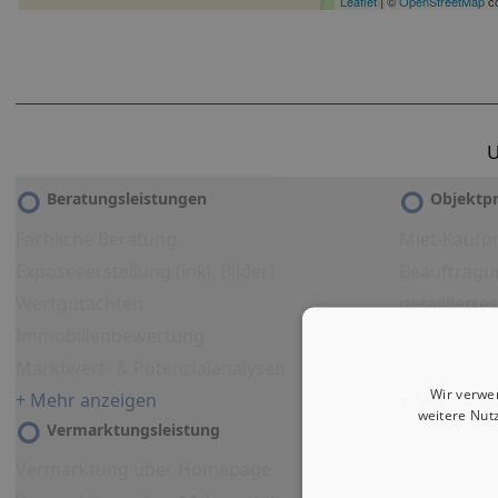
Leaflet
| ©
OpenStreetMap
co
U
Beratungsleistungen
Objektpr
Fachliche Beratung
Miet-Kaufpr
Exposeeerstellung (inkl. Bilder)
Beauftragu
Wertgutachten
detailliert
Immobilienbewertung
Immobilien
Marktwert- & Potenzialanalysen
Virtueller 
Wir verwe
+ Mehr anzeigen
+ Mehr anz
weitere Nut
Vermarktungsleistung
Vermarktung über Homepage