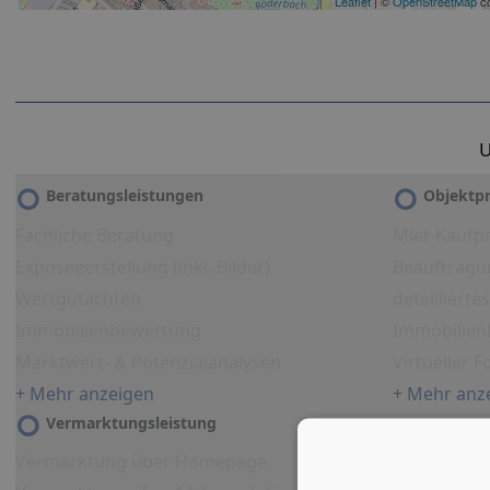
Leaflet
| ©
OpenStreetMap
co
U
Beratungsleistungen
Objektpr
Fachliche Beratung
Miet-Kaufpr
Exposeeerstellung (inkl. Bilder)
Beauftragu
Wertgutachten
detailliert
Immobilienbewertung
Immobilien
Marktwert- & Potenzialanalysen
Virtueller 
+ Mehr anzeigen
+ Mehr anz
Vermarktungsleistung
Vermarktung über Homepage