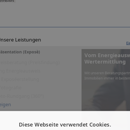
ntributors
nsere Leistungen
Ei
äsentation (Exposè)
Vom Energieauswe
Wertermittlung
eisberatung (Preisfindung)
ng Energieausweis
Mit unseren Beratungspartn
Immobilien immer in beste
es Exposéerstellung
fotografie
Foto-Rundgang (360°)
eigen
Diese Webseite verwendet Cookies.