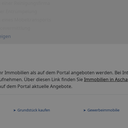
 einer Reinigungsfirma
iner Entrümpelung
g eines Möbeltransports
icevermittlung
eigen
hr Immobilien als auf dem Portal angeboten werden. Bei I
aufnehmen. Über diesen Link finden Sie
Immobilien in Asch
uf dem Portal aktuelle Angebote.
Grundstück kaufen
Gewerbeimmobilie