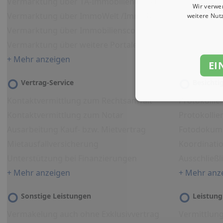
Vermarktung über 1A-Immobilienmarkt
Wir verwe
Vermarktung über ImmoWelt /ImmoNet
weitere Nut
Vermarktung über Immobilienscout
Vermarktung über weitere Portale
+ Mehr anzeigen
EI
Vertrag-Service
Besicht
Kontaktvermittlung zum Rechtsanwalt
Protokollie
Kontaktvermittlung zum Notar
Protokolli
Ausarbeitung Kauf- bzw. Mietvertrag
Fotodokum
Mietausfallversicherung
Koordinati
Unterstützung bei Finanzierungen
Ausschließl
+ Mehr anzeigen
+ Mehr anz
Sonstige Leistungen
Leistung
Vermakelung auch ohne Exklusivvertrag
Vermittlun