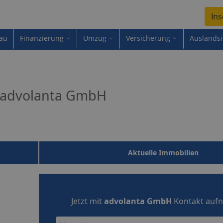
Ins
au
Finanzierung
Umzug
Versicherung
Auslands
advolanta GmbH
Aktuelle Immobilien
Jetzt mit
advolanta GmbH
Kontakt auf