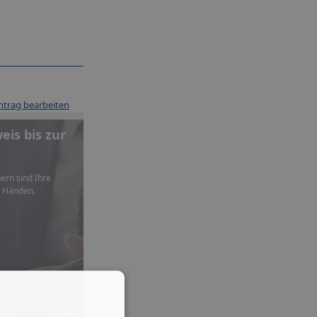
ntrag bearbeiten
is bis zur
ern sind Ihre
n Händen.