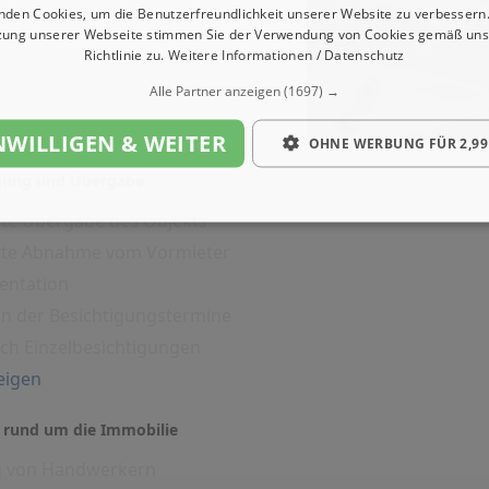
nden Cookies, um die Benutzerfreundlichkeit unserer Website zu verbessern.
zung unserer Webseite stimmen Sie der Verwendung von Cookies gemäß uns
Richtlinie zu.
Weitere Informationen / Datenschutz
Alle Partner anzeigen
(1697) →
NWILLIGEN & WEITER
OHNE WERBUNG FÜR 2,99
igung und Übergabe
rte Übergabe des Objekts
erte Abnahme vom Vormieter
entation
on der Besichtigungstermine
ich Einzelbesichtigungen
eigen
 rund um die Immobilie
g von Handwerkern