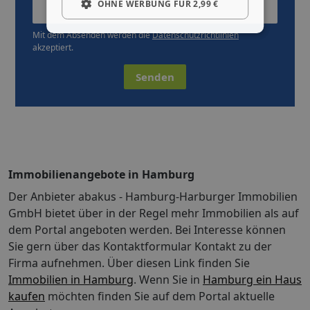
OHNE WERBUNG FÜR 2,99 €
Mit dem Absenden werden die
Datenschutzrichtlinien
akzeptiert.
Senden
Immobilienangebote in Hamburg
Der Anbieter abakus - Hamburg-Harburger Immobilien
GmbH bietet über in der Regel mehr Immobilien als auf
dem Portal angeboten werden. Bei Interesse können
Sie gern über das Kontaktformular Kontakt zu der
Firma aufnehmen. Über diesen Link finden Sie
Immobilien in Hamburg
. Wenn Sie in
Hamburg ein Haus
kaufen
möchten finden Sie auf dem Portal aktuelle