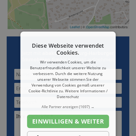
Leaflet
| ©
OpenStreetMap
contributors
Diese Webseite verwendet
Cookies.
Jetzt mit
abakus - Hamburg-Harburger
Immobilien GmbH
Kontakt aufnehmen
Wir verwenden Cookies, um die
Benutzerfreundlichkeit unserer Website zu
verbessern. Durch die weitere Nutzung
unserer Webseite stimmen Sie der
Verwendung von Cookies gemäß unserer
Cookie-Richtlinie zu.
Weitere Informationen /
Datenschutz
Alle Partner anzeigen
(1697) →
Ihre Nachricht:*
EINWILLIGEN & WEITER