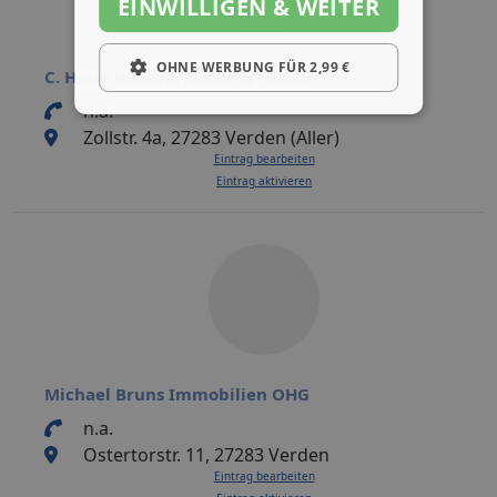
EINWILLIGEN & WEITER
OHNE WERBUNG FÜR 2,99 €
C. Heise Hausverwaltungs GmbH
n.a.
Zollstr. 4a, 27283 Verden (Aller)
Eintrag bearbeiten
Eintrag aktivieren
Michael Bruns Immobilien OHG
n.a.
Ostertorstr. 11, 27283 Verden
Eintrag bearbeiten