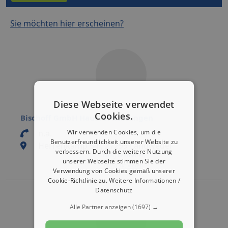
Sie möchten hier erscheinen?
Diese Webseite verwendet
Cookies.
Bischoff GmbH Hausverwaltungen
n.a.
Wir verwenden Cookies, um die
Benutzerfreundlichkeit unserer Website zu
Herrenkamp 54 , 27299 Langwedel
verbessern. Durch die weitere Nutzung
Eintrag bearbeiten
unserer Webseite stimmen Sie der
Eintrag aktivieren
Verwendung von Cookies gemäß unserer
Cookie-Richtlinie zu.
Weitere Informationen /
Datenschutz
Alle Partner anzeigen
(1697) →