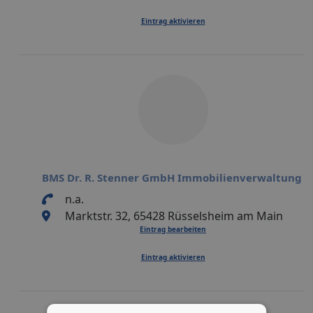
Eintrag aktivieren
BMS Dr. R. Stenner GmbH Immobilienverwaltung
n.a.
Marktstr. 32, 65428 Rüsselsheim am Main
Eintrag bearbeiten
Eintrag aktivieren