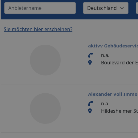
Sie möchten hier erscheinen?
aktivv Gebäudeserv
n.a.
Boulevard der 
Alexander Voll Immobi
n.a.
Hildesheimer St