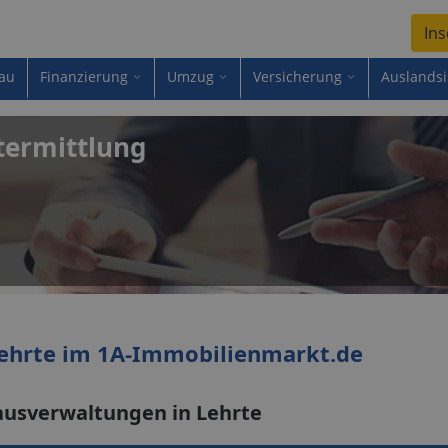
Ins
au
Finanzierung
Umzug
Versicherung
Auslands
termittlung
ehrte im 1A-Immobilienmarkt.de
ausverwaltungen in Lehrte