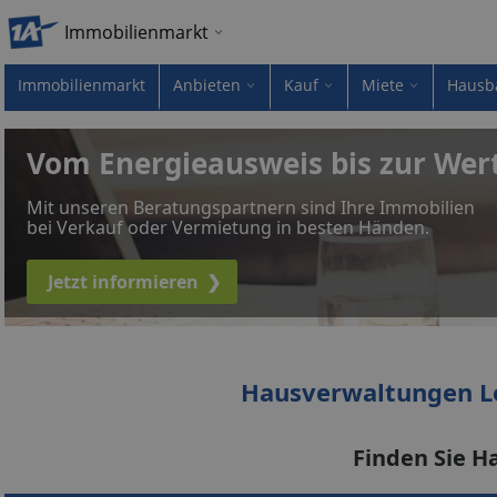
Immobilienmarkt
Immobilienmarkt
Anbieten
Kauf
Miete
Hausb
Vom Energieausweis bis zur Wer
Mit unseren Beratungspartnern sind Ihre Immobilien
bei Verkauf oder Vermietung in besten Händen.
Jetzt informieren
❯
Hausverwaltungen L
Finden Sie H