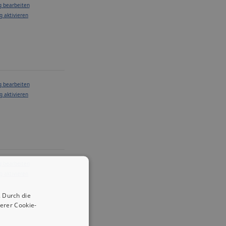
g bearbeiten
g aktivieren
g bearbeiten
g aktivieren
g bearbeiten
g aktivieren
 Durch die
erer Cookie-