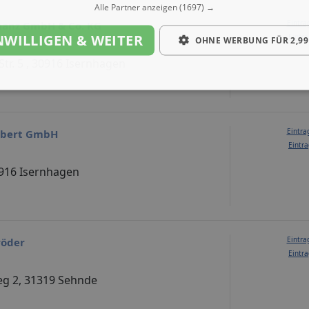
Alle Partner anzeigen
(1697) →
Eintra
inanz GmbH & Co. KG
NWILLIGEN & WEITER
Eintra
OHNE WERBUNG FÜR 2,99
tr. 5 , 30916 Isernhagen
Eintra
mbert GmbH
Eintra
0916 Isernhagen
Eintra
röder
Eintra
g 2, 31319 Sehnde