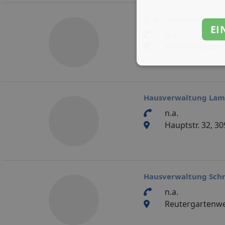
H. & P. Grundstücksf
EI
n.a.
Wilhelm-Raabe-S
Hausverwaltung La
n.a.
Hauptstr. 32, 3
Hausverwaltung Sch
n.a.
Reutergartenwe