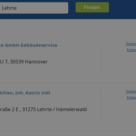
Eintra
ice GmbH Gebäudeservice
Eintra
EU 7, 30539 Hannover
Eintra
lien, Inh. Katrin Voll
Eintra
raße 2 E , 31275 Lehrte / Hämelerwald