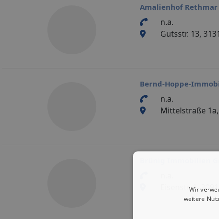
Amalienhof Rethma
n.a.
Gutsstr. 13, 31
Bernd-Hoppe-Immobi
n.a.
Mittelstraße 1a
Brünig Immobilien 
n.a.
Eisenstr. 1, 30
Wir verwe
weitere Nut