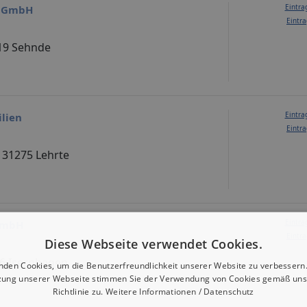
Eintra
r GmbH
Eintra
319 Sehnde
Eintra
lien
Eintra
, 31275 Lehrte
Eintra
GmbH
Eintra
Diese Webseite verwendet Cookies.
916 Isernhagen
nden Cookies, um die Benutzerfreundlichkeit unserer Website zu verbessern.
zung unserer Webseite stimmen Sie der Verwendung von Cookies gemäß uns
Richtlinie zu.
Weitere Informationen / Datenschutz