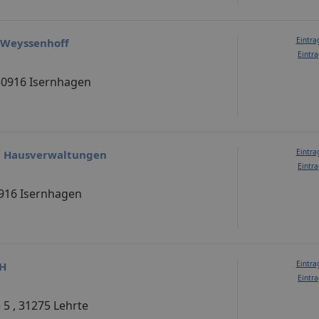
Eintra
 Weyssenhoff
Eintra
 30916 Isernhagen
Eintra
n Hausverwaltungen
Eintra
0916 Isernhagen
Eintra
H
Eintra
5 , 31275 Lehrte