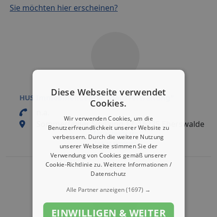
Sie möchten hier erscheinen?
Diese Webseite verwendet
HUS ImmobilienCenter "Hausverwaltung"
Cookies.
n.a.
Wir verwenden Cookies, um die
Sommerfelder Siedlung 17, 16225 Eberswalde
Benutzerfreundlichkeit unserer Website zu
Eintrag bearbeiten
verbessern. Durch die weitere Nutzung
Eintrag aktivieren
unserer Webseite stimmen Sie der
Verwendung von Cookies gemäß unserer
Cookie-Richtlinie zu.
Weitere Informationen /
Datenschutz
Alle Partner anzeigen
(1697) →
EINWILLIGEN & WEITER