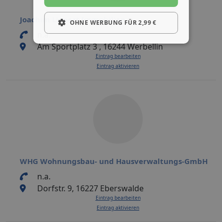
Joachim Liepert Immobilien
OHNE WERBUNG FÜR 2,99 €
n.a.
Am Sportplatz 3 , 16244 Werbellin
Eintrag bearbeiten
Eintrag aktivieren
WHG Wohnungsbau- und Hausverwaltungs-GmbH
n.a.
Dorfstr. 9, 16227 Eberswalde
Eintrag bearbeiten
Eintrag aktivieren