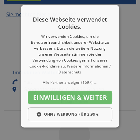
Sie möchten hier erscheinen?
Diese Webseite verwendet
Cookies.
Wir verwenden Cookies, um die
Benutzerfreundlichkeit unserer Website zu
verbessern. Durch die weitere Nutzung
unserer Webseite stimmen Sie der
Verwendung von Cookies gemäß unserer
Cookie-Richtlinie zu.
Weitere Informationen /
Immobilien Walter Flierl
Datenschutz
n.a.
Alle Partner anzeigen
(1697) →
Ganghoferstraße 6, 86836 Graben
Eintrag bearbeiten
EINWILLIGEN & WEITER
Eintrag aktivieren
OHNE WERBUNG FÜR 2,99 €