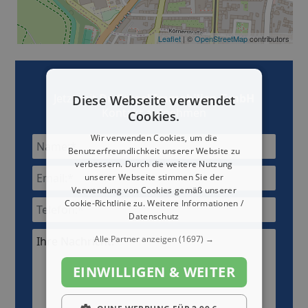
Leaflet
| ©
OpenStreetMap
contributors
Jetzt mit
Dr. Sergel Immobilien GmbH
Diese Webseite verwendet
Kontakt aufnehmen
Cookies.
Wir verwenden Cookies, um die
Benutzerfreundlichkeit unserer Website zu
verbessern. Durch die weitere Nutzung
unserer Webseite stimmen Sie der
Verwendung von Cookies gemäß unserer
Cookie-Richtlinie zu.
Weitere Informationen /
Datenschutz
Alle Partner anzeigen
(1697) →
Ihre Nachricht:*
EINWILLIGEN & WEITER