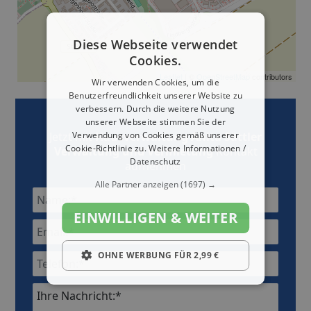
Diese Webseite verwendet
Cookies.
Leaflet
| ©
OpenStreetMap
contributors
Wir verwenden Cookies, um die
Benutzerfreundlichkeit unserer Website zu
verbessern. Durch die weitere Nutzung
unserer Webseite stimmen Sie der
Verwendung von Cookies gemäß unserer
Jetzt mit
Hausverwaltung Anita Sättler
Cookie-Richtlinie zu.
Weitere Informationen /
Verwaltung und Vermietung
Kontakt
Datenschutz
aufnehmen
Alle Partner anzeigen
(1697) →
EINWILLIGEN & WEITER
OHNE WERBUNG FÜR 2,99 €
Ihre Nachricht:*