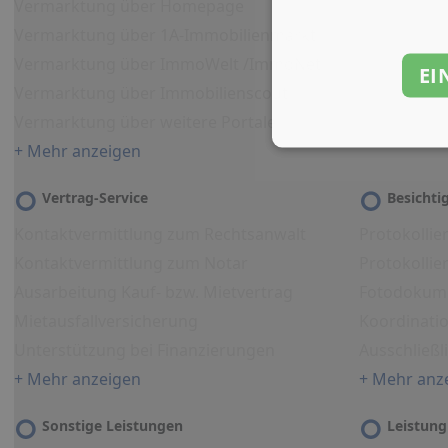
Vermarktung über Homepage
Vermarktung über 1A-Immobilienmarkt
Vermarktung über ImmoWelt /ImmoNet
EI
Vermarktung über Immobilienscout
Vermarktung über weitere Portale
+ Mehr anzeigen
Vertrag-Service
Besicht
Kontaktvermittlung zum Rechtsanwalt
Protokollie
Kontaktvermittlung zum Notar
Protokolli
Ausarbeitung Kauf- bzw. Mietvertrag
Fotodokum
Mietausfallversicherung
Koordinati
Unterstützung bei Finanzierungen
Ausschließl
+ Mehr anzeigen
+ Mehr anz
Sonstige Leistungen
Leistung