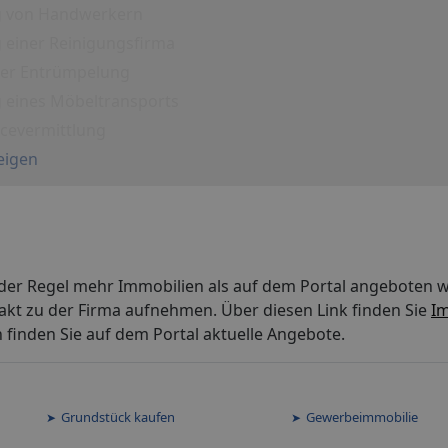
g von Handwerkern
 einer Reinigungsfirma
iner Entrümpelung
g eines Möbeltransports
icevermittlung
eigen
der Regel mehr Immobilien als auf dem Portal angeboten w
akt zu der Firma aufnehmen. Über diesen Link finden Sie
Im
finden Sie auf dem Portal aktuelle Angebote.
Grundstück kaufen
Gewerbeimmobilie