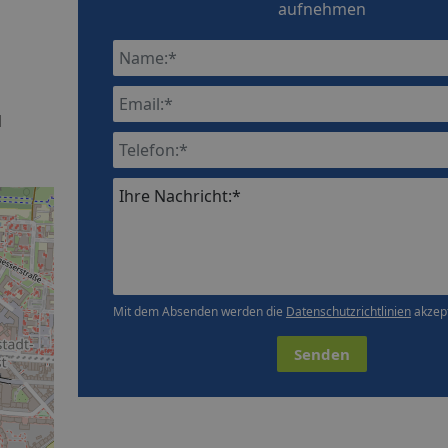
aufnehmen
d
Ihre Nachricht:*
Mit dem Absenden werden die
Datenschutzrichtlinien
akzept
Senden