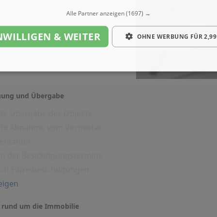
Alle Partner anzeigen
(1697) →
NWILLIGEN & WEITER
OHNE WERBUNG FÜR 2,99
igung und Übergabe
rte Übergabe des Objekts
erte Abnahme vom Vormieter
entation
on der Besichtigungstermine
ich Einzelbesichtigungen
eigen
 rund um die Immobilie