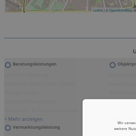
Leaflet
| ©
OpenStreetMap
co
U
Beratungsleistungen
Objektpr
Fachliche Beratung
Miet-Kaufpr
Exposeeerstellung (inkl. Bilder)
Beauftragu
Wertgutachten
detailliert
Immobilienbewertung
Immobilien
Marktwert- & Potenzialanalysen
Virtueller 
+ Mehr anzeigen
+ Mehr anz
Wir verwe
Vermarktungsleistung
weitere Nut