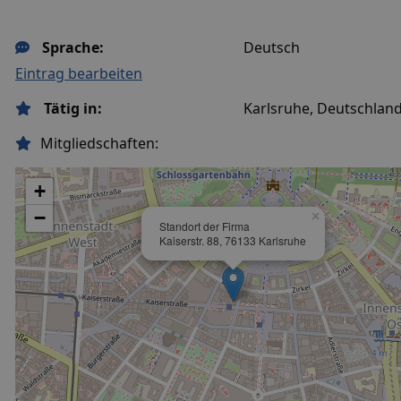
Sprache:
Deutsch
Eintrag bearbeiten
Tätig in:
Karlsruhe, Deutschlan
Mitgliedschaften:
+
−
×
Standort der Firma
Kaiserstr. 88, 76133 Karlsruhe