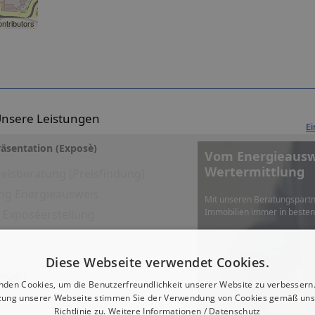
ntributors
nsere Leistungen
Ei
äsentation (Exposè)
Vom Energieauswe
Wertermittlung
eisberatung (Preisfindung)
ng Energieausweis
Mit unseren Beratungspartn
Immobilien immer in beste
es Exposéerstellung
fotografie
Foto-Rundgang (360°)
Diese Webseite verwendet Cookies.
eigen
nden Cookies, um die Benutzerfreundlichkeit unserer Website zu verbessern.
zung unserer Webseite stimmen Sie der Verwendung von Cookies gemäß uns
Richtlinie zu.
Weitere Informationen / Datenschutz