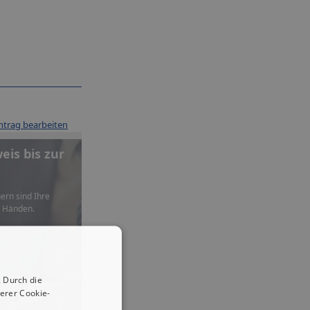
ntrag bearbeiten
is bis zur
ern sind Ihre
n Händen.
 Durch die
erer Cookie-