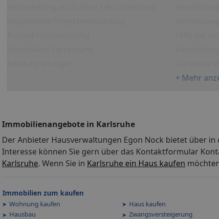
Vermakelung auch ohne Exklusivvertrag
Vermittlun
begleitende Projektentwicklung
Vermittlung
Transaktionsberatung
Hilfe bei e
Immobilien-Verrentung
Vermittlun
Ankaufprüfungen
Gartenserv
+ Mehr anz
Immobilienangebote in Karlsruhe
Der Anbieter Hausverwaltungen Egon Nock bietet über in 
Interesse können Sie gern über das Kontaktformular Kont
Karlsruhe
. Wenn Sie in
Karlsruhe ein Haus kaufen
möchten 
Immobilien zum kaufen
Wohnung kaufen
Haus kaufen
Hausbau
Zwangsversteigerung