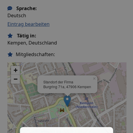
Sprache:
Deutsch
Eintrag bearbeiten
Tätig in:
Kempen, Deutschland
Mitgliedschaften:
+
−
×
Standort der Firma
Burgring 71a, 47906 Kempen