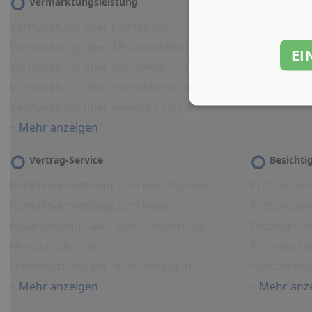
Vermarktungsleistung
Vermarktung über Homepage
Vermarktung über 1A-Immobilienmarkt
EI
Vermarktung über ImmoWelt /ImmoNet
Vermarktung über Immobilienscout
Vermarktung über weitere Portale
+ Mehr anzeigen
Vertrag-Service
Besicht
Kontaktvermittlung zum Rechtsanwalt
Protokollie
Kontaktvermittlung zum Notar
Protokolli
Ausarbeitung Kauf- bzw. Mietvertrag
Fotodokum
Mietausfallversicherung
Koordinati
Unterstützung bei Finanzierungen
Ausschließl
+ Mehr anzeigen
+ Mehr anz