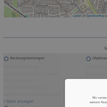
Leaflet
| ©
OpenStreetMap
co
U
Beratungsleistungen
Objektpr
Fachliche Beratung
Miet-Kaufpr
Exposeeerstellung (inkl. Bilder)
Beauftragu
Wertgutachten
detailliert
Immobilienbewertung
Immobilien
Marktwert- & Potenzialanalysen
Virtueller 
Wir verwe
+ Mehr anzeigen
+ Mehr anz
weitere Nut