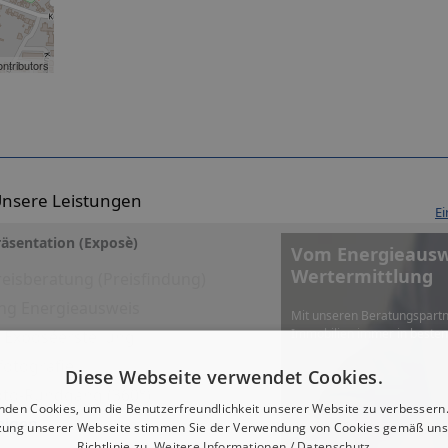
ntributors
nsere Leistungen
Ei
äsentation (Exposè)
Vom Energieauswe
Wertermittlung
eisberatung (Preisfindung)
ng Energieausweis
Mit unseren Beratungspartn
Immobilien immer in beste
es Exposéerstellung
fotografie
Diese Webseite verwendet Cookies.
Foto-Rundgang (360°)
nden Cookies, um die Benutzerfreundlichkeit unserer Website zu verbessern.
eigen
zung unserer Webseite stimmen Sie der Verwendung von Cookies gemäß uns
Richtlinie zu.
Weitere Informationen / Datenschutz