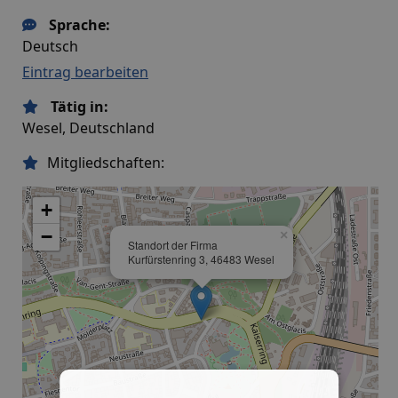
Sprache:
Deutsch
Eintrag bearbeiten
Tätig in:
Wesel, Deutschland
Mitgliedschaften:
+
−
×
Standort der Firma
Kurfürstenring 3, 46483 Wesel