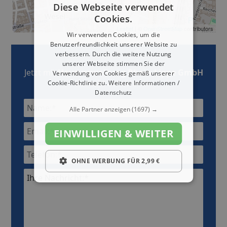
Diese Webseite verwendet
Cookies.
Leaflet
| ©
OpenStreetMap
contributors
Wir verwenden Cookies, um die
Benutzerfreundlichkeit unserer Website zu
verbessern. Durch die weitere Nutzung
unserer Webseite stimmen Sie der
Jetzt mit
Hausverwaltung Rhein-Lippe GmbH
Verwendung von Cookies gemäß unserer
Kontakt aufnehmen
Cookie-Richtlinie zu.
Weitere Informationen /
Datenschutz
Alle Partner anzeigen
(1697) →
EINWILLIGEN & WEITER
OHNE WERBUNG FÜR 2,99 €
Ihre Nachricht:*