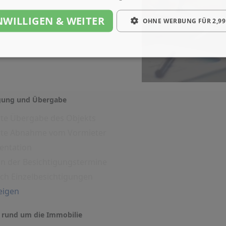
NWILLIGEN & WEITER
OHNE WERBUNG FÜR 2,99
igung und Übergabe
rte Übergabe des Objekts
erte Abnahme vom Vormieter
entation
on der Besichtigungstermine
ich Einzelbesichtigungen
eigen
 rund um die Immobilie