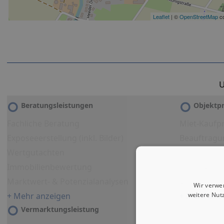
Leaflet
| ©
OpenStreetMap
co
U
Beratungsleistungen
Objektpr
Fachliche Beratung
Miet-Kaufpr
Exposeeerstellung (inkl. Bilder)
Beauftragu
Wertgutachten
detailliert
Immobilienbewertung
Immobilien
Marktwert- & Potenzialanalysen
Virtueller 
Wir verwe
weitere Nut
+ Mehr anzeigen
+ Mehr anz
Vermarktungsleistung