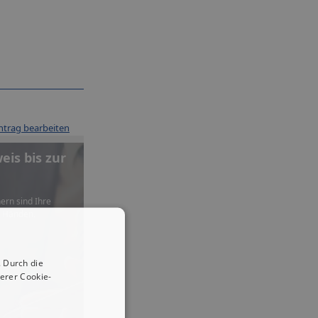
ntrag bearbeiten
is bis zur
ern sind Ihre
n Händen.
 Durch die
erer Cookie-