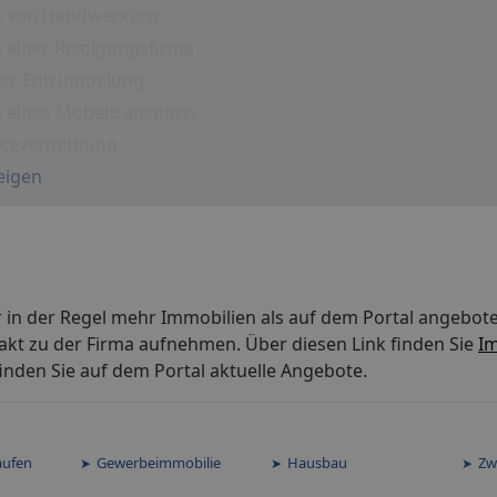
g von Handwerkern
 einer Reinigungsfirma
iner Entrümpelung
g eines Möbeltransports
icevermittlung
eigen
 in der Regel mehr Immobilien als auf dem Portal angebot
akt zu der Firma aufnehmen. Über diesen Link finden Sie
Im
nden Sie auf dem Portal aktuelle Angebote.
aufen
Gewerbeimmobilie
Hausbau
Zw