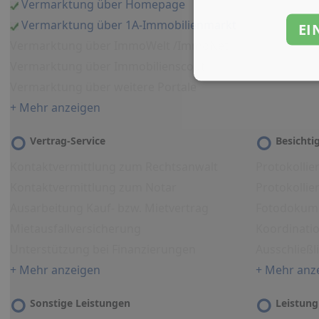
Vermarktung über Homepage
Vermarktung über 1A-Immobilienmarkt
EI
Vermarktung über ImmoWelt /ImmoNet
Vermarktung über Immobilienscout
Vermarktung über weitere Portale
+ Mehr anzeigen
Vertrag-Service
Besicht
Kontaktvermittlung zum Rechtsanwalt
Protokollie
Kontaktvermittlung zum Notar
Protokolli
Ausarbeitung Kauf- bzw. Mietvertrag
Fotodokum
Mietausfallversicherung
Koordinati
Unterstützung bei Finanzierungen
Ausschließl
+ Mehr anzeigen
+ Mehr anz
Sonstige Leistungen
Leistung