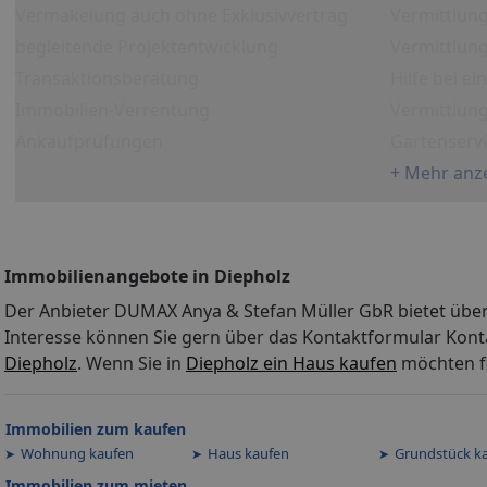
Vermakelung auch ohne Exklusivvertrag
Vermittlun
begleitende Projektentwicklung
Vermittlung
Transaktionsberatung
Hilfe bei e
Immobilien-Verrentung
Vermittlun
Ankaufprüfungen
Gartenserv
+ Mehr anz
Immobilienangebote in Diepholz
Der Anbieter DUMAX Anya & Stefan Müller GbR bietet über
Interesse können Sie gern über das Kontaktformular Kont
Diepholz
. Wenn Sie in
Diepholz ein Haus kaufen
möchten fi
Immobilien zum kaufen
Wohnung kaufen
Haus kaufen
Grundstück k
Immobilien zum mieten