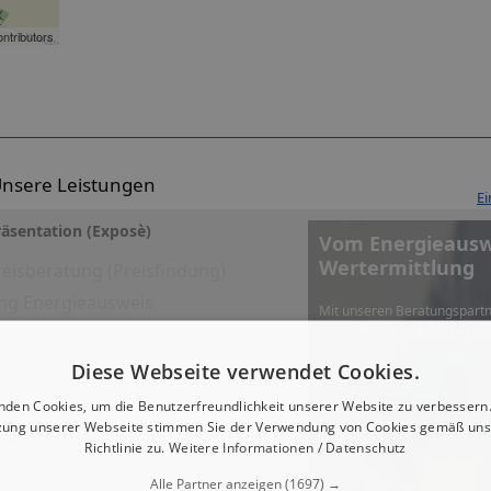
ntributors
nsere Leistungen
Ei
äsentation (Exposè)
Vom Energieauswe
Wertermittlung
eisberatung (Preisfindung)
ng Energieausweis
Mit unseren Beratungspartn
Immobilien immer in beste
es Exposéerstellung
fotografie
Diese Webseite verwendet Cookies.
Foto-Rundgang (360°)
nden Cookies, um die Benutzerfreundlichkeit unserer Website zu verbessern.
zung unserer Webseite stimmen Sie der Verwendung von Cookies gemäß uns
eigen
Richtlinie zu.
Weitere Informationen / Datenschutz
Alle Partner anzeigen
(1697) →