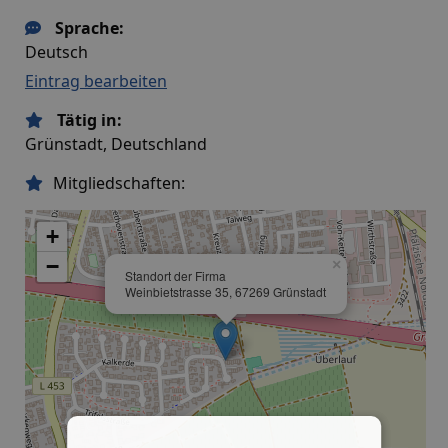
Sprache:
Deutsch
Eintrag bearbeiten
Tätig in:
Grünstadt, Deutschland
Mitgliedschaften:
+
−
×
Standort der Firma
Weinbietstrasse 35, 67269 Grünstadt