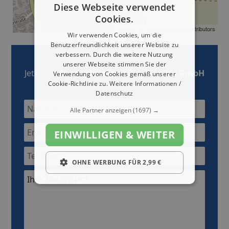
Diese Webseite verwendet
Cookies.
Leaflet
| ©
OpenStreetMap
contributors
Wir verwenden Cookies, um die
Benutzerfreundlichkeit unserer Website zu
verbessern. Durch die weitere Nutzung
unserer Webseite stimmen Sie der
Jetzt mit
Concorde Immobilien Service GmbH
Verwendung von Cookies gemäß unserer
Kontakt aufnehmen
Cookie-Richtlinie zu.
Weitere Informationen /
Datenschutz
Alle Partner anzeigen
(1697) →
EINWILLIGEN & WEITER
OHNE WERBUNG FÜR 2,99 €
Ihre Nachricht:*