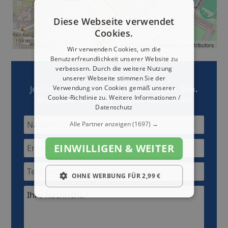
Diese Webseite verwendet
Cookies.
Leaflet
| ©
OpenStreetMap
contributors
Wir verwenden Cookies, um die
Benutzerfreundlichkeit unserer Website zu
verbessern. Durch die weitere Nutzung
unserer Webseite stimmen Sie der
Jetzt mit
Verwendung von Cookies gemäß unserer
Steinert Hausverwaltungen, Inh.
Cookie-Richtlinie zu.
Weitere Informationen /
Alexander Steinert
Kontakt aufnehmen
Datenschutz
Alle Partner anzeigen
(1697) →
EINWILLIGEN & WEITER
OHNE WERBUNG FÜR 2,99 €
Ihre Nachricht:*