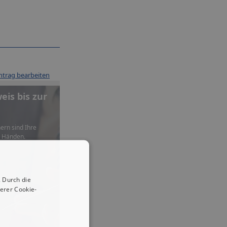
ntrag bearbeiten
is bis zur
ern sind Ihre
n Händen.
 Durch die
erer Cookie-