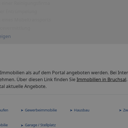
 einer Reinigungsfirma
iner Entrümpelung
g eines Möbeltransports
icevermittlung
eigen
r Immobilien als auf dem Portal angeboten werden. Bei Inte
ehmen. Über diesen Link finden Sie
Immobilien in Bruchsal
al aktuelle Angebote.
aufen
Gewerbeimmobilie
Hausbau
Zw
bilie
Garage / Stellplatz