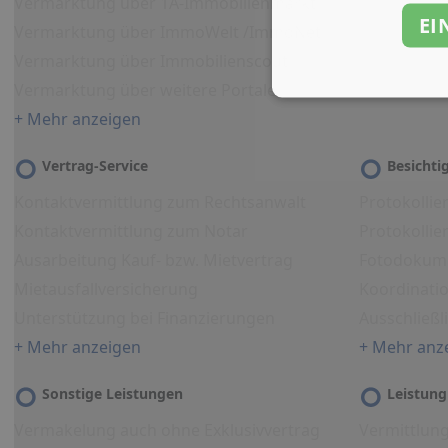
Vermarktung über 1A-Immobilienmarkt
EI
Vermarktung über ImmoWelt /ImmoNet
Vermarktung über Immobilienscout
Vermarktung über weitere Portale
+ Mehr anzeigen
Vertrag-Service
Besicht
Kontaktvermittlung zum Rechtsanwalt
Protokollie
Kontaktvermittlung zum Notar
Protokolli
Ausarbeitung Kauf- bzw. Mietvertrag
Fotodokum
Mietausfallversicherung
Koordinati
Unterstützung bei Finanzierungen
Ausschließl
+ Mehr anzeigen
+ Mehr anz
Sonstige Leistungen
Leistung
Vermakelung auch ohne Exklusivvertrag
Vermittlun