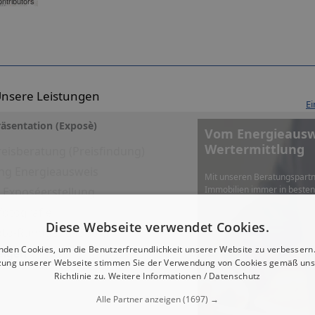
ntributors
nsere Leistungen
Ei
äsentation (Exposè)
Vom Energieauswe
Wertermittlung
eisberatung (Preisfindung)
ng Energieausweis
Mit unseren Beratungspartn
Immobilien immer in beste
es Exposéerstellung
fotografie
Diese Webseite verwendet Cookies.
Foto-Rundgang (360°)
nden Cookies, um die Benutzerfreundlichkeit unserer Website zu verbessern.
eigen
zung unserer Webseite stimmen Sie der Verwendung von Cookies gemäß uns
Richtlinie zu.
Weitere Informationen / Datenschutz
Alle Partner anzeigen
(1697) →