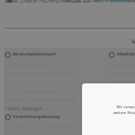
Leaflet
| ©
OpenStreetMap
co
U
Beratungsleistungen
Objektpr
Fachliche Beratung
Miet-Kaufpr
Exposeeerstellung (inkl. Bilder)
Beauftragu
Wertgutachten
detailliert
Immobilienbewertung
Immobilien
Marktwert- & Potenzialanalysen
Virtueller 
Wir verwe
+ Mehr anzeigen
+ Mehr anz
weitere Nut
Vermarktungsleistung
Vermarktung über Homepage