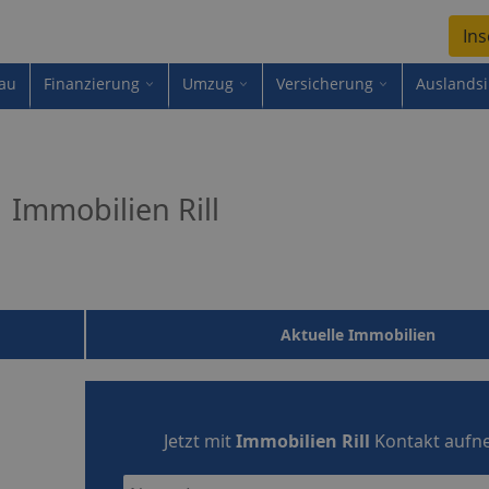
Ins
au
Finanzierung
Umzug
Versicherung
Auslands
Immobilien Rill
Aktuelle Immobilien
Jetzt mit
Immobilien Rill
Kontakt auf