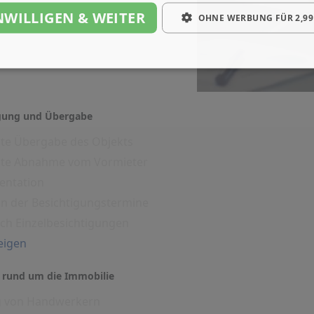
NWILLIGEN & WEITER
OHNE WERBUNG FÜR 2,99
igung und Übergabe
rte Übergabe des Objekts
erte Abnahme vom Vormieter
entation
on der Besichtigungstermine
ich Einzelbesichtigungen
eigen
 rund um die Immobilie
g von Handwerkern