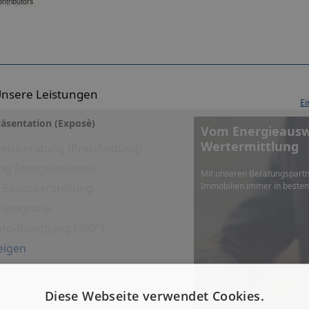
ntributors
nsere Leistungen
Ei
äsentation (Exposè)
Vom Energieauswe
Wertermittlung
eisberatung (Preisfindung)
ng Energieausweis
Mit unseren Beratungspartn
Immobilien immer in beste
es Exposéerstellung
fotografie
Foto-Rundgang (360°)
eigen
Diese Webseite verwendet Cookies.