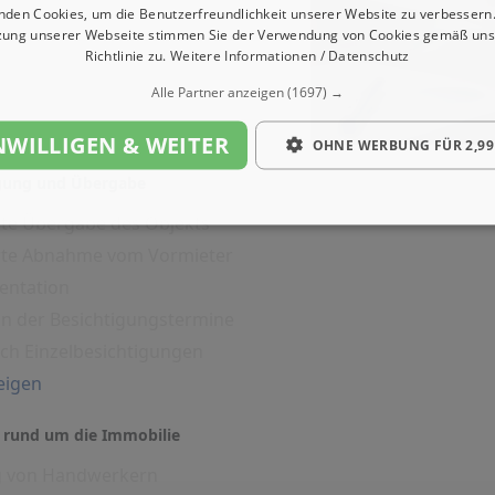
nden Cookies, um die Benutzerfreundlichkeit unserer Website zu verbessern.
zung unserer Webseite stimmen Sie der Verwendung von Cookies gemäß uns
Richtlinie zu.
Weitere Informationen / Datenschutz
Alle Partner anzeigen
(1697) →
NWILLIGEN & WEITER
OHNE WERBUNG FÜR 2,99
igung und Übergabe
rte Übergabe des Objekts
erte Abnahme vom Vormieter
entation
on der Besichtigungstermine
ich Einzelbesichtigungen
eigen
 rund um die Immobilie
g von Handwerkern