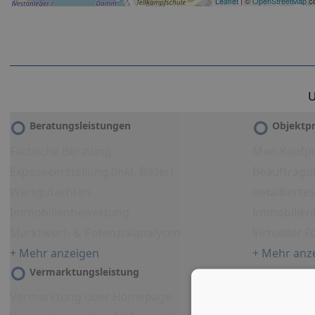
Leaflet
| ©
OpenStreetMap
co
U
Beratungsleistungen
Objektpr
Fachliche Beratung
Miet-Kaufpr
Exposeeerstellung (inkl. Bilder)
Beauftragu
Wertgutachten
detailliert
Immobilienbewertung
Immobilien
Marktwert- & Potenzialanalysen
Virtueller 
+ Mehr anzeigen
+ Mehr anz
Vermarktungsleistung
Vermarktung über Homepage