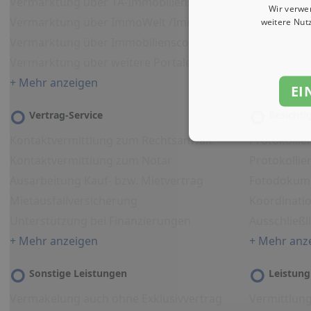
Vermarktung über 1A-Immobilienmarkt
Wir verwe
Vermarktung über ImmoWelt /ImmoNet
weitere Nut
Vermarktung über Immobilienscout
Vermarktung über weitere Portale
+ Mehr anzeigen
EI
Vertrag-Service
Besicht
Kontaktvermittlung zum Rechtsanwalt
Protokollie
Kontaktvermittlung zum Notar
Protokolli
Ausarbeitung Kauf- bzw. Mietvertrag
Fotodokum
Mietausfallversicherung
Koordinati
Unterstützung bei Finanzierungen
Ausschließl
+ Mehr anzeigen
+ Mehr anz
Sonstige Leistungen
Leistung
Vermakelung auch ohne Exklusivvertrag
Vermittlun