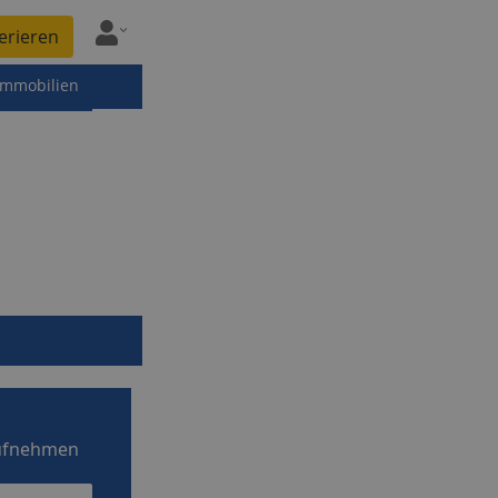
erieren
immobilien
ufnehmen