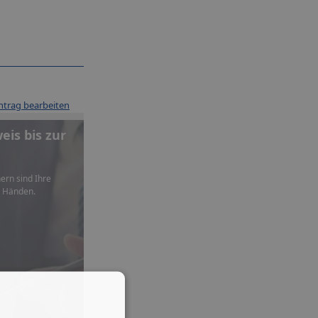
ntrag bearbeiten
is bis zur
ern sind Ihre
n Händen.