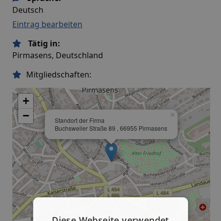
Deutsch
Eintrag bearbeiten
Tätig in:
Pirmasens, Deutschland
Mitgliedschaften:
+
−
×
Standort der Firma
Buchsweiler Straße 89 , 66955 Pirmasens
Diese Webseite verwendet