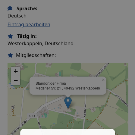
Sprache:
Deutsch
Eintrag bearbeiten
Tätig in:
Westerkappeln, Deutschland
Mitgliedschaften:
+
−
×
Standort der Firma
Mettener Str. 21 , 49492 Westerkappeln