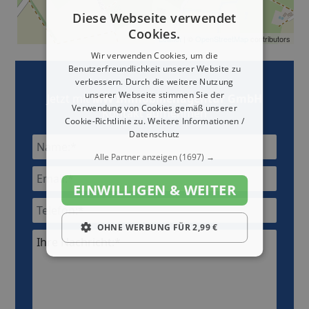
Diese Webseite verwendet
Cookies.
Leaflet
| ©
OpenStreetMap
contributors
Wir verwenden Cookies, um die
Benutzerfreundlichkeit unserer Website zu
verbessern. Durch die weitere Nutzung
unserer Webseite stimmen Sie der
Jetzt mit
MW Immobilienagentur GmbH
Verwendung von Cookies gemäß unserer
Kontakt aufnehmen
Cookie-Richtlinie zu.
Weitere Informationen /
Datenschutz
Alle Partner anzeigen
(1697) →
EINWILLIGEN & WEITER
OHNE WERBUNG FÜR 2,99 €
Ihre Nachricht:*