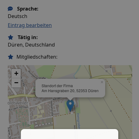
Sprache:
Deutsch
Eintrag bearbeiten
Tätig in:
Düren, Deutschland
Mitgliedschaften:
+
−
×
Standort der Firma
Am Hansgraben 20, 52353 Düren