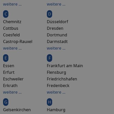
weitere ...
weitere ...
C
D
Chemnitz
Düsseldorf
Cottbus
Dresden
Coesfeld
Dortmund
Castrop-Rauxel
Darmstadt
weitere ...
weitere ...
E
F
Essen
Frankfurt am Main
Erfurt
Flensburg
Eschweiler
Friedrichshafen
Erkrath
Fredenbeck
weitere ...
weitere ...
G
H
Gelsenkirchen
Hamburg