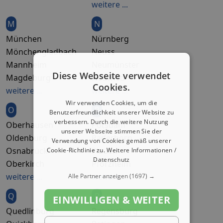
weitere ...
M
N
München
Nürnberg
Mönchengladbach
Neuss
Mannheim
Neumünster
Diese Webseite verwendet
Magdeburg
Neuwied
Cookies.
weitere ...
weitere ...
Wir verwenden Cookies, um die
O
P
Benutzerfreundlichkeit unserer Website zu
verbessern. Durch die weitere Nutzung
Oberhausen
Potsdam
unserer Webseite stimmen Sie der
Oldenburg
Paderborn
Verwendung von Cookies gemäß unserer
Osnabrück
Plauen
Cookie-Richtlinie zu.
Weitere Informationen /
Datenschutz
Oberkirch
Pforzheim
weitere ...
weitere ...
Alle Partner anzeigen
(1697) →
Q
R
EINWILLIGEN & WEITER
Quedlinburg
Regensburg