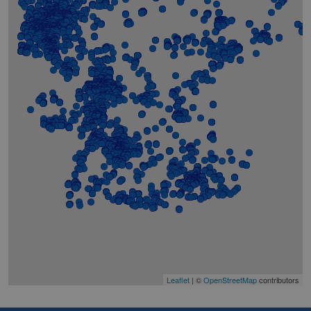
Leaflet
| ©
OpenStreetMap
contributors