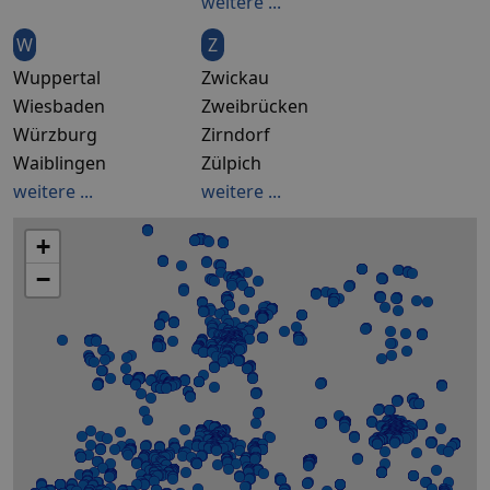
weitere ...
W
Z
Wuppertal
Zwickau
Wiesbaden
Zweibrücken
Würzburg
Zirndorf
Waiblingen
Zülpich
weitere ...
weitere ...
+
−