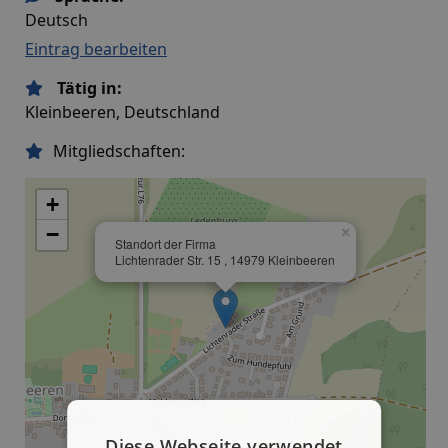
Deutsch
Eintrag bearbeiten
Tätig in:
Kleinbeeren, Deutschland
Mitgliedschaften:
+
−
×
Standort der Firma
Lichtenrader Str. 15 , 14979 Kleinbeeren
Diese Webseite verwendet